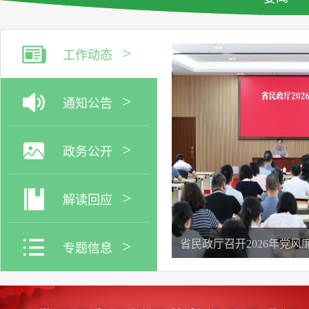
>
工作动态
>
通知公告
>
政务公开
>
解读回应
>
省民政厅召开2026年党
专题信息