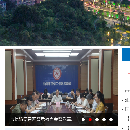
市
汕
国
【
市信访局召开警示教育会暨党章...
【