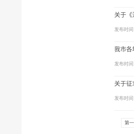
关于《
发布时间
我市各
发布时间
关于征
发布时间
第一