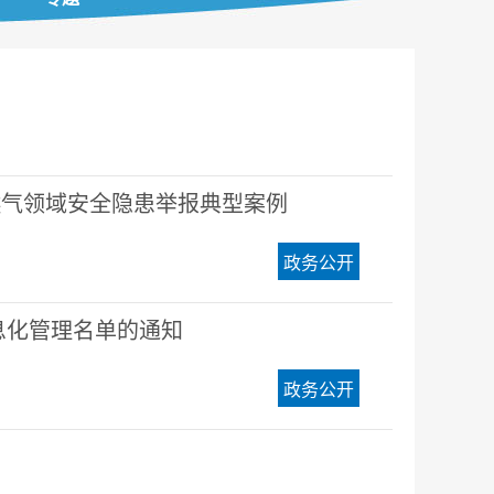
燃气领域安全隐患举报典型案例
政务公开
息化管理名单的通知
政务公开