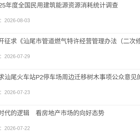
025年度全国民用建筑能源资源消耗统计调查
：
2026-08-03
开征求《汕尾市管道燃气特许经营管理办法（二次
：
2026-07-29
求汕尾火车站P2停车场周边迁移树木事项公众意见
：
2026-07-23
时代的逻辑 看房地产市场的向好态势
：
2026-07-22