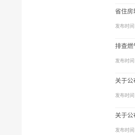
省住房
发布时间
排查燃
发布时间
关于公
发布时间
关于公
发布时间