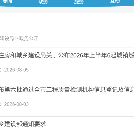
要闻
互动
政务
服务
建设局
>
政务公开
住房和城乡建设局关于公布2026年上半年6起城镇
：
2026-08-05
布第六批通过全市工程质量检测机构信息登记及信
：
2026-08-03
乡建设部通知要求