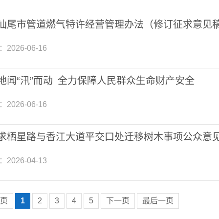
汕尾市管道燃气特许经营管理办法（修订征求意见
：
2026-06-16
地闻“汛”而动 全力保障人民群众生命财产安全
：
2026-06-16
求栖星路与香江大道平交口处迁移树木事项公众意
：
2026-04-13
页
1
2
3
4
5
下一页
最后一页