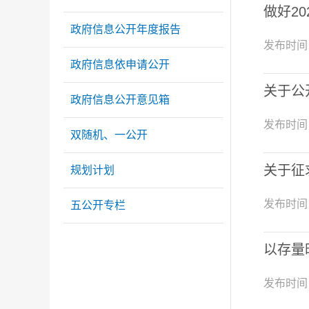
做好2
政府信息公开年度报告
发布时间
政府信息依申请公开
关于公
政府信息公开意见箱
发布时间
双随机、一公开
关于征
规划计划
发布时间
五公开专栏
以存量
发布时间