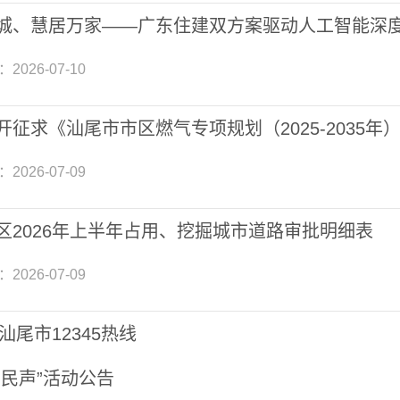
城、慧居万家——广东住建双方案驱动人工智能深
：
2026-07-10
开征求《汕尾市市区燃气专项规划（2025-2035
：
2026-07-09
区2026年上半年占用、挖掘城市道路审批明细表
：
2026-07-09
年汕尾市12345热线
听民声”活动公告