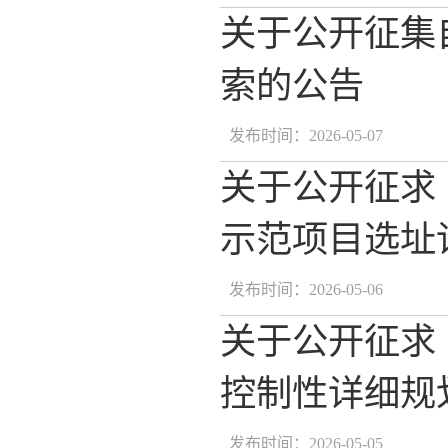
关于公开征集
索的公告
发布时间：2026-05-07
关于公开征求《
示范项目选址论
发布时间：2026-05-06
关于公开征求
控制性详细规划
发布时间：2026-05-05