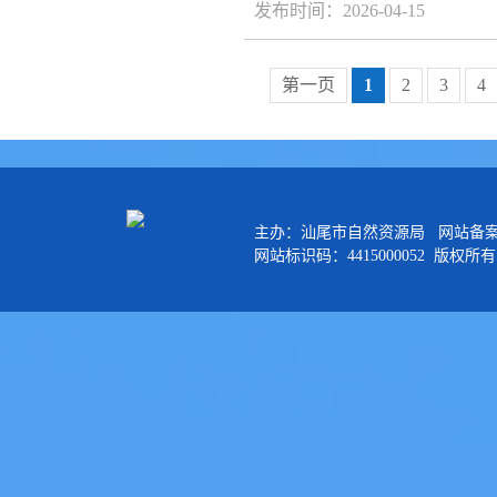
发布时间：2026-04-15
第一页
1
2
3
4
主办：汕尾市自然资源局 网站备
网站标识码：4415000052 版