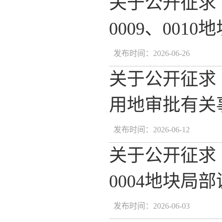
关于公开征求《
0009、0010地
发布时间：2026-06-26
关于公开征求
用地审批有关事
发布时间：2026-06-12
关于公开征求《
0004地块局部调
发布时间：2026-06-03