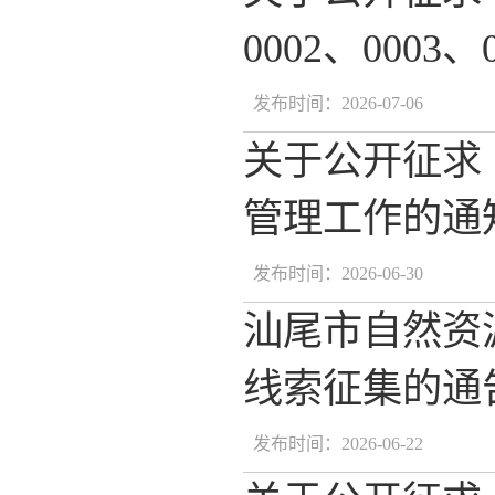
0002、0003、00
发布时间：2026-07-06
关于公开征求
管理工作的通知
发布时间：2026-06-30
汕尾市自然资
线索征集的通
发布时间：2026-06-22