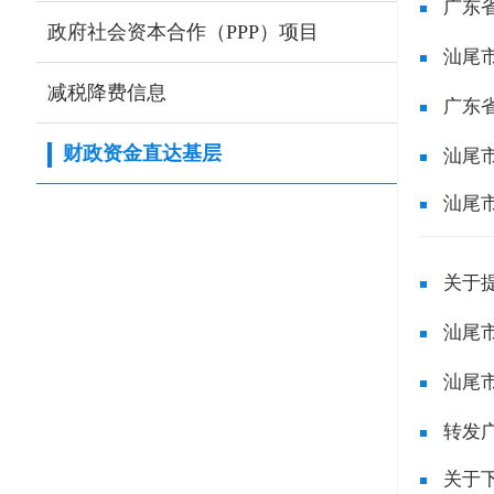
广东
政府社会资本合作（PPP）项目
汕尾
减税降费信息
广东
财政资金直达基层
汕尾
汕尾
关于
汕尾
汕尾
转发
（2024
关于