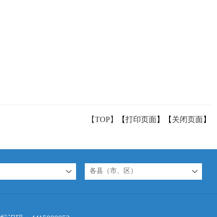
【TOP】
【
打印页面
】【
关闭页面
】
各县（市、区）