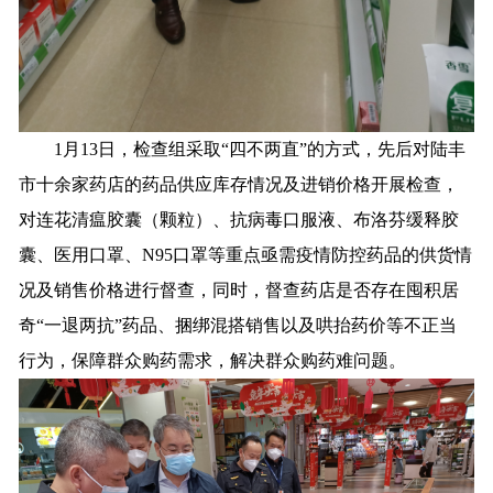
1月13日，检查组采取“四不两直”的方式，先后对陆丰
市十余家药店的药品供应库存情况及进销价格开展检查，
对连花清瘟胶囊（颗粒）、抗病毒口服液、布洛芬缓释胶
囊、医用口罩、N95口罩等重点亟需疫情防控药品的供货情
况及销售价格进行督查，同时，督查药店是否存在囤积居
奇“一退两抗”药品、捆绑混搭销售以及哄抬药价等不正当
行为，保障群众购药需求，解决群众购药难问题。