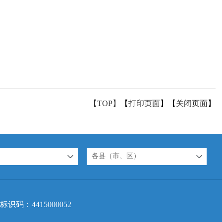
【TOP】
【
打印页面
】【
关闭页面
】
各县（市、区）
标识码：4415000052