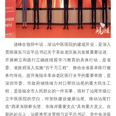
逯峰在致辞中说，深汕中医医院的建成开业，是深入
贯彻落实习近平总书记关于革命老区振兴发展重要论述、
开展树立和践行正确政绩观学习教育的具体行动，是省
委、省政府深入实施
“百千万工程”、推动全省基本医疗服
务均等化、提升海陆丰革命老区医疗水平的重要举措，
是
深圳市委、市政府倾情倾力对口帮扶
汕尾的重大
民生
工
程，
是造福全市人民群众的一件实事，
填补了汕尾市级公
立中医医院的空白，
对加快建设健康汕尾、推动汕尾打
造
“西承东联桥头堡、东海岸重要支点”具有重大意义。
在
新
的
起点上，汕尾将
坚决贯彻习近平总书记、党中央决策