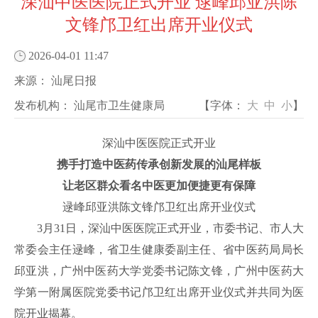
深汕中医医院正式开业 逯峰邱亚洪陈
文锋邝卫红出席开业仪式
2026-04-01 11:47
来源：
汕尾日报
发布机构：
汕尾市卫生健康局
【字体：
大
中
小
】
深汕中医医院
正式
开业
携手打造中医药传承创新发展的汕尾样板
让老区群众看名中医更加便捷更有保障
逯峰邱亚洪陈文锋邝卫红出席开业仪式
3月31日，深汕中医医院
正式
开业
，
市委书记、市人大
常委会主任逯峰，
省卫生健康委副主任、省中医药局局长
邱亚洪，广州中医药大学党委书记陈文锋，广州中医药大
学第一附属医院党委书记邝卫红
出席
开业仪式
并
共同为医
院开业揭幕
。