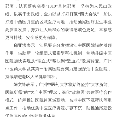
部署，认真落实省委
“1310”具
体部
署，坚持为人民出政
绩、以实干出政绩，全力以赴打好打赢“四大会战”，加快
打造中西医并重的区域医疗高地
，
推动汕尾医疗卫生事业
高质量发展
，
努力让人民群众的获得感成色更足、幸福感
更可持续、安全感更有保障
。
邱亚洪表示，汕尾要充分发挥深汕中医医院辐射引领
作用，借助新一轮组团式紧密型帮扶机制，带动县级中医
医院加快实现从
“输血式”帮扶到“造血式”发展转变。广州
中医药大学及其第一附属医院要聚力建强深汕中医医院，
持续增进老区人民健康福祉。
陈文锋表示，广州中医药大学将始终坚持
“大学所能、
医院所需”的“大广中医”理念，深化“政校医”共建医疗合作
模式，统筹推进医院跨区域联动、名老中医下沉帮扶等重
点工作，推动优质中医医疗资源扩容下沉，助推汕尾建设
优质高效的中医药服务体系。