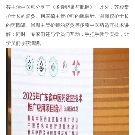
芬主治中医师分享了《多囊卵巢与肥胖》；此外，苏毅棠
护士长的督灸、柯翠菊主管护师的腕踝针、谢佩仪护士长
的药陶罐、肖珊主管护师的脐灸等多项中医药适宜技术讲
解
；同时，专家们还与学员们互动，
手把手教学实操
，让
学员们
收获满满。