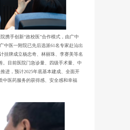
医院
携手创新
“
政校医
”
合作模式，由广中
广中医一附院已先后选派
6
1
名专家赴汕出
计挂牌成立杨忠奇、林丽珠、李赛美等名
善。目前医院门急诊量、四级手术量、中
快推进，预计
2025
年底基本建成、全面开
质中医药服务的获得感、安全感和幸福