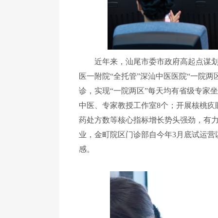
近年来，汕尾市委市政府高起点谋
医一附院
“
全托管
”
深汕中医医院
“
一院两
诊，实现
“
一院两区
”
每天均有省级专家坐
中医、专家教授工作室
8
个；
开展核桃疚
药处方数等核心指标增长势头强劲，有
业，金町院区门诊部自
今年
3
月底试运营
感。