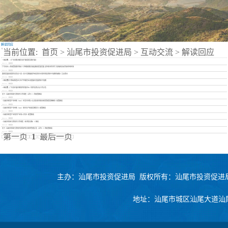
解读回应
当前位置:
首页
>
汕尾市投资促进局
>
互动交流
>
解读回应
一图读懂 | 《广东省推进服务业扩能提质实施方案》
2026-07-13
解读回应
广东出台14条政策措施 推动人工智能赋能交通运输高质量发展 支持地市有序扩大高级别自动驾驶应用区域
2026-01-22
解读回应
国家发展改革委有关负责人就《关于实施鼓励外商投资企业境内再投资若干措施的通知》答记者问
2025-08-04
解读回应
一图读懂关于推动制造业与生产性服务业深度融合发展的若干措施
2025-02-13
解读回应
一图读懂 | 广东省开展合格境内有限合伙人境外投资试点工作办法
2025-02-13
解读回应
关于《汕尾市招商引资项目工作规程（试行）》的政策解读
2024-07-07
解读回应
《汕尾市新型产业用地（M0）开发主体准入认定及项目效益审查管理实施细则》政策解读
2024-01-11
解读回应
《汕尾市新型产业用地（M0）项目达产验收实施指引》政策解读
2024-01-11
解读回应
《汕尾市新型产业项目产业准入目录》政策解读
2024-01-11
解读回应
《汕尾市招商引资项目工作规程（征求意见稿）》解读
2024-01-02
解读回应
关于《汕尾市招商引资项目咨询评估专家库管理办法（试行）》的政策解读
2023-09-08
解读回应
第一页
1
最后一页
主办：汕尾市投资促进局 版权所有：汕尾市投资促
地址：汕尾市城区汕尾大道汕尾市