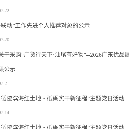
7-22
外联动”工作先进个人推荐对象的公示
7-20
关于采购“广货行天下·汕尾有好物”--2026广东
果公示
7-21
“循迹滨海红土地・砥砺实干新征程”主题党日活动
7-14
“循迹滨海红土地・砥砺实干新征程”主题党日活动