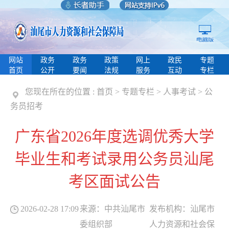
网站
政务
政务
政策
网上
政民
专题
首页
公开
要闻
法规
服务
互动
专栏
您现在所在的位置 :
首页
>
专题专栏
>
人事考试
>
公
务员招考
广东省2026年度选调优秀大学
毕业生和考试录用公务员汕尾
考区面试公告
2026-02-28 17:09
来源：
中共汕尾市
发布机构：
汕尾市
委组织部
人力资源和社会保