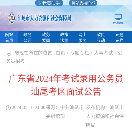
网站
政务
政务
政策
网上
政民
专题
首页
公开
要闻
法规
服务
互动
专栏
您现在所在的位置 :
首页
>
专题专栏
>
人事考试
>
公
务员招考
广东省2024年考试录用公务员
汕尾考区面试公告
2024-05-10 21:00
来源：
中共汕尾市
发布机构：
汕尾市
委组织部
人力资源和社会保
障局