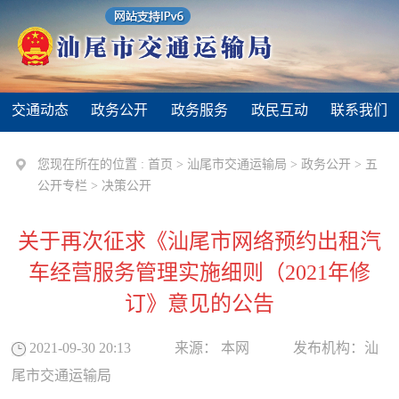
交通动态
政务公开
政务服务
政民互动
联系我们
您现在所在的位置 :
首页
>
汕尾市交通运输局
>
政务公开
>
五
公开专栏
>
决策公开
关于再次征求《汕尾市网络预约出租汽
车经营服务管理实施细则（2021年修
订》意见的公告
2021-09-30 20:13
来源：
本网
发布机构：
汕
尾市交通运输局