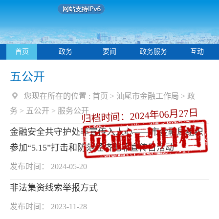
首页
政务
要闻
政务服务
互动
五公开
您现在所在的位置 :
首页
>
汕尾市金融工作局
>
政
务
>
五公开
>
服务公开
归档时间：2024年06月27日
金融安全共守护处非宣传入人心——市金融局组织
参加“5.15”打击和防范经济犯罪宣传日活动
发布时间： 2024-05-20
非法集资线索举报方式
发布时间： 2023-11-28