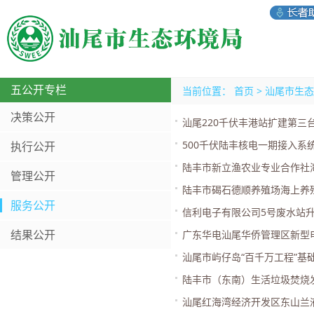
五公开专栏
当前位置：
首页
>
汕尾市生态
决策公开
汕尾220千伏丰港站扩建第
500千伏陆丰核电一期接入系
执行公开
陆丰市新立渔农业专业合作社
管理公开
陆丰市碣石德顺养殖场海上养
服务公开
信利电子有限公司5号废水站
结果公开
广东华电汕尾华侨管理区新型电
汕尾市屿仔岛“百千万工程”
陆丰市（东南）生活垃圾焚烧
汕尾红海湾经济开发区东山兰