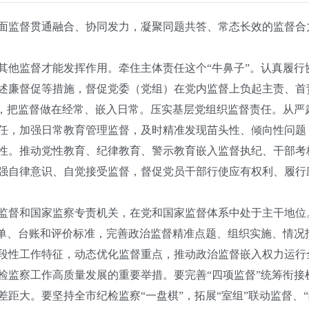
监督贯通融合、协同发力，凝聚同题共答、常态长效的监督合
他监督才能发挥作用。牵住主体责任这个“牛鼻子”。认真履行
述廉督促等措施，督促党委（党组）在党内监督上负起主责、首责
实，把监督做在经常、嵌入日常。压实基层党组织监督责任。从严
任，加强日常教育管理监督，及时精准发现苗头性、倾向性问题
性。推动党性教育、纪律教育、警示教育嵌入监督执纪、干部考
强自律意识、自觉接受监督，督促党员干部行使应有权利、履行
督和国家监察专责机关，在党和国家监督体系中处于主干地位
清单、台账和评价标准，完善政治监督精准点题、组织实施、情况
段性工作特征，动态优化监督重点，推动政治监督嵌入权力运行全
检监察工作高质量发展的重要举措。要完善“四项监督”统筹衔接
距大。要坚持全市纪检监察“一盘棋”，拓展“室组”联动监督、“