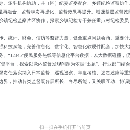
导、派驻机构协助，县（区）纪委监委配合、乡镇纪检监察协作片
力量再融合、监督职责再强化、监督效果再提升。增强基层监督效
乡镇纪检监察片区协作，探索乡镇纪检专干兼任重点村纪检委员
、统计、财会、信访等监督力量，健全重点问题会商、重要计
强科技赋能，完善信息化、数字化、智慧化软硬件配套，加快大
、“12345”便民服务热线等信息化平台数据，以大数据碰撞
动监督平台，探索以党内监督发现问题为依据“出题”、行业部门结合
督责任落实纳入日常监督、巡视巡察、年度考核、述责述廉等重要
边界，推动各类监督既各展所长、各尽所能，又关联互动、协调
扫一扫在手机打开当前页