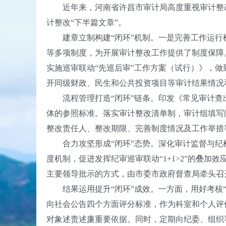
近年来，河南省许昌市审计局高度重视审计整改
计整改“下半篇文章”。
建章立制构建“闭环”机制。一是完善工作运行
等多项制度，为开展审计整改工作提供了制度保障
实施巡审联动“先巡后审”工作方案（试行）》，
开同级财政、民生和公共投资项目等审计结果情况
流程管理打造“闭环”链条。印发《常见审计查出
体的参照标准。落实审计整改清单制，审计组填写
整改责任人、整改期限、完善制度情况及工作举措
合力攻坚形成“闭环”态势。深化审计监督与纪
度机制，促进发挥纪审巡审联动“1+1>2”的叠
主要领导批示的方式，由市委市政府督查局牵头召
结果运用提升“闭环”成效。一方面，用好考核“
向社会公告四个方面评分标准，作为科室和个人评
对象述责述廉重要依据。同时，定期向纪委、组织