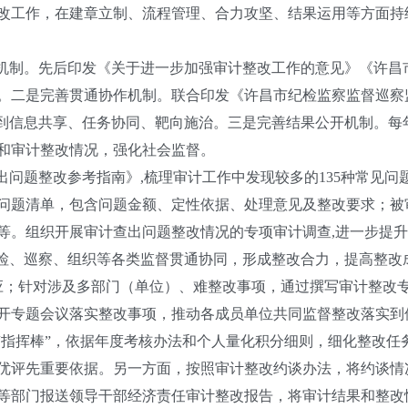
工作，在建章立制、流程管理、合力攻坚、结果运用等方面持
机制。先后印发《关于进一步加强审计整改工作的意见》《许昌
。二是完善贯通协作机制。联合印发《许昌市纪检监察监督巡察
做到信息共享、任务协同、靶向施治。三是完善结果公开机制。每
和审计整改情况，强化社会监督。
问题整改参考指南》,梳理审计工作中发现较多的135种常见问
问题清单，包含问题金额、定性依据、处理意见及整改要求；被
等。组织开展审计查出问题整改情况的专项审计调查,进一步提
检、巡察、组织等各类监督贯通协同，形成整改合力，提高整改
加效应；针对涉及多部门（单位）、难整改事项，通过撰写审计整
开专题会议落实整改事项，推动各成员单位共同监督整改落实到
指挥棒”，依据年度考核办法和个人量化积分细则，细化整改任
优评先重要依据。另一方面，按照审计整改约谈办法，将约谈情
等部门报送领导干部经济责任审计整改报告，将审计结果和整改