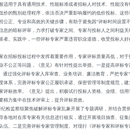
适用于具有通用技术、性能标准或者招标人对技术、性能没有
低价的甄别处理程序，依法否决严重影响履约的低价投标。这些
程公正、专业和高效的关键步骤，有助于避免因“评标时间设置不
信息的暗标评审，力求打破专家之间、专家与投标人之间利益关联
者。实践中，一些评标专家严重违背职业道德，收受投标人好
在招标投标过程中发挥着重要作用，专家评标质量高低，对于
业不公正等问题，《意见》有针对性提出举措。一是提高评标专
题。通过强化评标专家入库审查、业务培训、廉洁教育，严把专家
度体系，完善评标专家公正履职承诺、保密管理等制度规范，建
家评标效率。《意见》提出，积极试行投标人资格、业绩、信用
要精力集中在技术评审上，提升评标质效。
委纪检监察组聚焦破解评标专家乱象开展了专题调研，并结合贯
导各地对在库专家有关信息进行核实，通过开展项目抽查、征集
队伍。二是完善评标专家管理制度。对现行《评标专家和评标专