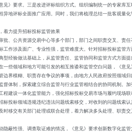
意见》要求。三是改进评标组织方式。组织编制统一的专家库互
程异地评标全面推广应用。同时，我们将梳理总结一批客观量化
，着力提升招标投标监管效果
批、公共资源交易中心等多个部门，部门之间职责交叉、责任
工作涉及面广、专业性强，监管难度大。针对招标投标监管方
典型经验做法基础上，从监管责任、监管协同和监管方式方面提
一些领域和地方可能引发的相互推诿和监管空白问题，《意见
管边界模糊、职责存在争议的事项，由地方人民政府按照领域归
督体制，探索建立综合监管与行业监管相结合的协同机制。加
工程建设一体化监管能力，强化招标投标交易市场与履约现场联
招标投标领域违规违纪违法问题线索移交，对收到的问题线索认
及时移交有关部门处理或联合处理，着力解决多头处理、职责交
隐蔽性强、调查取证难的情况，《意见》要求创新数字化监管