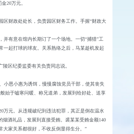
罚金20万元。
园区财政处处长，负责园区财务工作。手握“财政大
并有意在馆内长期订了一个场地。一切“捕猎”工
常一起打球的球友。关系熟络之后，马某趁机发起
广陵区纪委监委有关负责同志说。
、小恩小惠为诱饵，慢慢腐蚀党员干部，使其丧失
一般始于嘘寒问暖、称兄道弟，发展到给好处、送享
20万元。从违规破纪到违法犯罪，其正是倒在温水
烟酒礼品，发展到直接受贿。裘某某受贿金额140
平常大家关系都很好，不收反倒显得生分。”