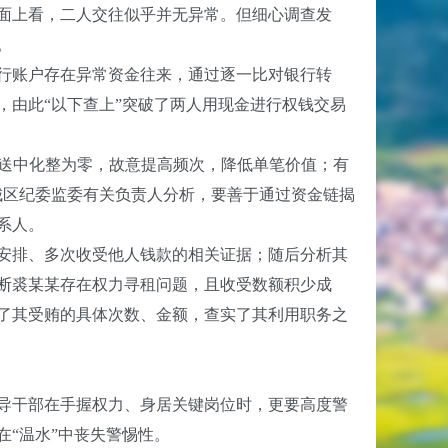
面上看，二人交往似乎并无异常。但细心调查发
。
行账户存在异常资金往来，通过逐一比对银行转
由此“以下查上”突破了两人用现金进行权钱交易
送中化整为零，故意提高频次，降低单笔价值；有
城区纪委监委有关负责人分析，要善于通过资金链揭
系人。
安排、多次收受他人钱款的相关证据；随后分析其
断裘某某存在权力寻租问题，且收受数额积少成
了其受贿的具体次数、金额，查实了其利用职务之
导干部在手握权力、身居关键岗位时，更要高度警
“温水”中丧失警惕性。