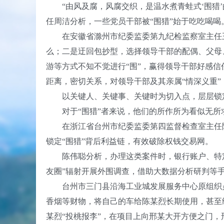
“由风及腐，风腐交织，是温水煮青蛙式‘围猎’
任周洁分析，一些党员干部被“围猎”始于吃吃喝喝
在安徽省滁州市纪委监委第九纪检监察室主任王永
么；二是迂回包抄型，选择领导干部的配偶、父母
游等方式不知不觉进行“围”，赢得领导干部好感
距离，密切关系，对领导干部及其亲属“情深义重”
以关键人、关键事、关键时为切入点，层层锁定
对于“围猎”者来说，他们的所作所为看似无所求
在浙江省台州市纪委监委第四监督检查室主任陈伟
锁定“围猎”背后利益链，有效破除权钱交易网。
陈伟聪分析，办理这类案件时，银行账户、特定
友圈”辐射开展外围调查，借助大数据分析研判等
台州市三门县沿海工业城发展服务中心原组织员
香烟等财物，将自己的车给陈某烈长期使用，甚至
某烈“投桃报李”，在项目上向邢某大开方便之门，