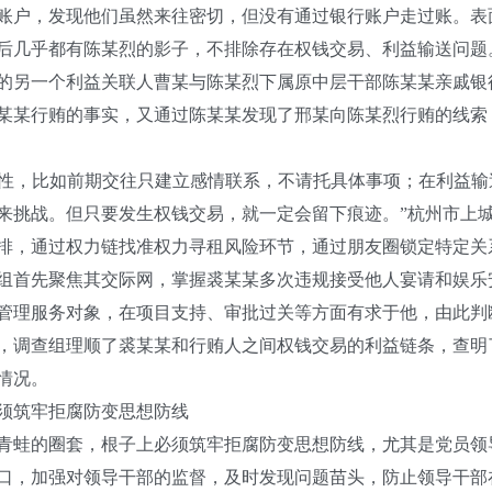
户，发现他们虽然来往密切，但没有通过银行账户走过账。表
后几乎都有陈某烈的影子，不排除存在权钱交易、利益输送问题
另一个利益关联人曹某与陈某烈下属原中层干部陈某某亲戚银
某某行贿的事实，又通过陈某某发现了邢某向陈某烈行贿的线索，
性，比如前期交往只建立感情联系，不请托具体事项；在利益输
来挑战。但只要发生权钱交易，就一定会留下痕迹。”杭州市上
排，通过权力链找准权力寻租风险环节，通过朋友圈锁定特定关
首先聚焦其交际网，掌握裘某某多次违规接受他人宴请和娱乐
管理服务对象，在项目支持、审批过关等方面有求于他，由此判
，调查组理顺了裘某某和行贿人之间权钱交易的利益链条，查明
情况。
须筑牢拒腐防变思想防线
蛙的圈套，根子上必须筑牢拒腐防变思想防线，尤其是党员领
口，加强对领导干部的监督，及时发现问题苗头，防止领导干部在