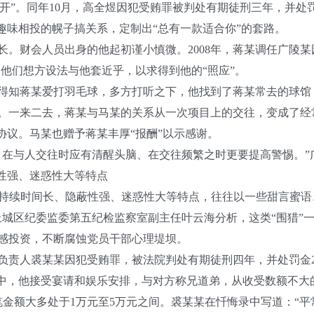
被“双开”。同年10月，高全煜因犯受贿罪被判处有期徒刑三年，并处
味相投的幌子搞关系，定制出“总有一款适合你”的套路。
财会人员出身的他起初谨小慎微。2008年，蒋某调任广陵某
，他们想方设法与他套近乎，以求得到他的“照应”。
知蒋某爱打羽毛球，多方打听之下，他找到了蒋某常去的球馆，
。一来二去，蒋某与马某的关系从一次项目上的交往，变成了经
协议。马某也赠予蒋某丰厚“报酬”以示感谢。
在与人交往时应有清醒头脑、在交往频繁之时更要提高警惕。”
性强、迷惑性大等特点
持续时间长、隐蔽性强、迷惑性大等特点，往往以一些甜言蜜语
上城区纪委监委第五纪检监察室副主任叶云海分析，这类“围猎”
感投资，不断腐蚀党员干部心理堤坝。
位负责人裘某某因犯受贿罪，被法院判处有期徒刑四年，并处罚金
中，他接受宴请和娱乐安排，与对方称兄道弟，从收受数额不大的
笔金额大多处于1万元至5万元之间。裘某某在忏悔录中写道：“