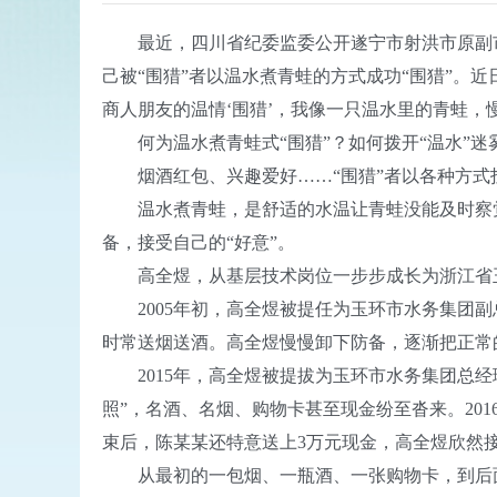
最近，四川省纪委监委公开遂宁市射洪市原副市长
己被“围猎”者以温水煮青蛙的方式成功“围猎”。
商人朋友的温情‘围猎’，我像一只温水里的青蛙
何为温水煮青蛙式“围猎”？如何拨开“温水”迷雾
烟酒红包、兴趣爱好……“围猎”者以各种方式
温水煮青蛙，是舒适的水温让青蛙没能及时察觉危
备，接受自己的“好意”。
高全煜，从基层技术岗位一步步成长为浙江省玉
2005年初，高全煜被提任为玉环市水务集团副
时常送烟送酒。高全煜慢慢卸下防备，逐渐把正常
2015年，高全煜被提拔为玉环市水务集团总经理
照”，名酒、名烟、购物卡甚至现金纷至沓来。20
束后，陈某某还特意送上3万元现金，高全煜欣然
从最初的一包烟、一瓶酒、一张购物卡，到后面名烟