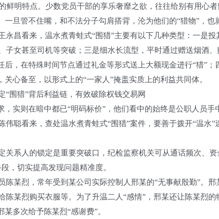
的鲜明特点。少数党员干部的享乐奢靡之欲，往往给别有用心者
。一旦管不住嘴，和不法分子勾肩搭背，沦为他们的“猎物”，
昌看来，温水煮青蛙式“围猎”主要有以下几种类型：一是投其
、子女甚至司机等突破；三是细水长流型，平时通过赠送烟酒、
信任后，在特殊时间节点通过礼金等形式送上大额现金进行“猎”
，关心备至，以形式上的“一家人”掩盖实质上的利益共同体。
“围猎”背后利益链，有效破除权钱交易网
，实则在暗中都已“明码标价”，他们看中的始终是公职人员手
聪看来，查处温水煮青蛙式“围猎”案件，要善于拨开“温水”
关系人的锁定是重要突破口，纪检监察机关可从通话频次、资金
手段，切实提高发现问题精准度。
陈某烈，常年受到某公司实际控制人邢某的“无事献殷勤”。邢
给陈某烈购买衣服等。为了升温二人“感情”，邢某还让陈某烈的
邢某多次给予陈某烈“感谢费”。