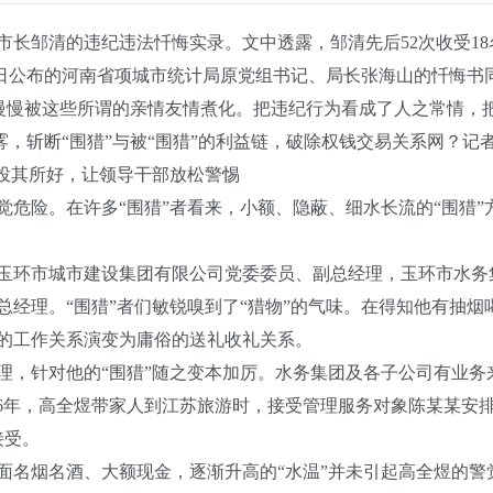
邹清的违纪违法忏悔实录。文中透露，邹清先后52次收受18
近日公布的河南省项城市统计局原党组书记、局长张海山的忏悔书
，慢慢被这些所谓的亲情友情煮化。把违纪行为看成了人之常情，
，斩断“围猎”与被“围猎”的利益链，破除权钱交易关系网？记
投其所好，让领导干部放松警惕
险。在许多“围猎”者看来，小额、隐蔽、细水长流的“围猎”
环市城市建设集团有限公司党委委员、副总经理，玉环市水务
总经理。“围猎”者们敏锐嗅到了“猎物”的气味。在得知他有抽
的工作关系演变为庸俗的送礼收礼关系。
，针对他的“围猎”随之变本加厉。水务集团及各子公司有业务来
16年，高全煜带家人到江苏旅游时，接受管理服务对象陈某某安
接受。
名酒、大额现金，逐渐升高的“水温”并未引起高全煜的警觉。经查