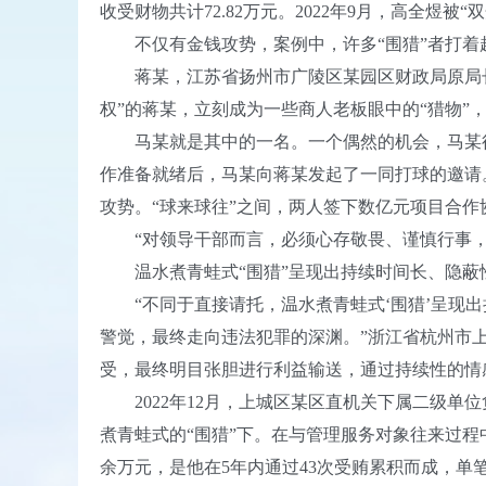
收受财物共计72.82万元。2022年9月，高全煜
不仅有金钱攻势，案例中，许多“围猎”者打着趣
蒋某，江苏省扬州市广陵区某园区财政局原局长。
权”的蒋某，立刻成为一些商人老板眼中的“猎物”
马某就是其中的一名。一个偶然的机会，马某得
作准备就绪后，马某向蒋某发起了一同打球的邀请
攻势。“球来球往”之间，两人签下数亿元项目合作
“对领导干部而言，必须心存敬畏、谨慎行事，
温水煮青蛙式“围猎”呈现出持续时间长、隐蔽
“不同于直接请托，温水煮青蛙式‘围猎’呈现出
警觉，最终走向违法犯罪的深渊。”浙江省杭州市
受，最终明目张胆进行利益输送，通过持续性的情
2022年12月，上城区某区直机关下属二级单
煮青蛙式的“围猎”下。在与管理服务对象往来过程
余万元，是他在5年内通过43次受贿累积而成，单