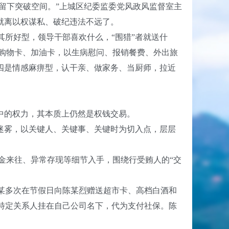
留下突破空间。”上城区纪委监委党风政风监督室主
也就离以权谋私、破纪违法不远了。
所好型，领导干部喜欢什么，“围猎”者就送什
购物卡、加油卡，以生病慰问、报销餐费、外出旅
；四是情感麻痹型，认干亲、做家务、当厨师，拉近
中的权力，其本质上仍然是权钱交易。
迷雾，以关键人、关键事、关键时为切入点，层层
来往、异常存现等细节入手，围绕行受贿人的“交
某多次在节假日向陈某烈赠送超市卡、高档白酒和
特定关系人挂在自己公司名下，代为支付社保。陈