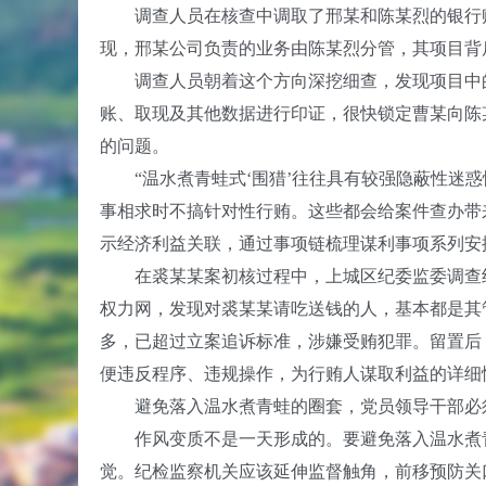
调查人员在核查中调取了邢某和陈某烈的银行账
现，邢某公司负责的业务由陈某烈分管，其项目背
调查人员朝着这个方向深挖细查，发现项目中的
账、取现及其他数据进行印证，很快锁定曹某向陈
的问题。
“温水煮青蛙式‘围猎’往往具有较强隐蔽性迷惑
事相求时不搞针对性行贿。这些都会给案件查办带
示经济利益关联，通过事项链梳理谋利事项系列安
在裘某某案初核过程中，上城区纪委监委调查组
权力网，发现对裘某某请吃送钱的人，基本都是其
多，已超过立案追诉标准，涉嫌受贿犯罪。留置后
便违反程序、违规操作，为行贿人谋取利益的详细
避免落入温水煮青蛙的圈套，党员领导干部必
作风变质不是一天形成的。要避免落入温水煮青
觉。纪检监察机关应该延伸监督触角，前移预防关