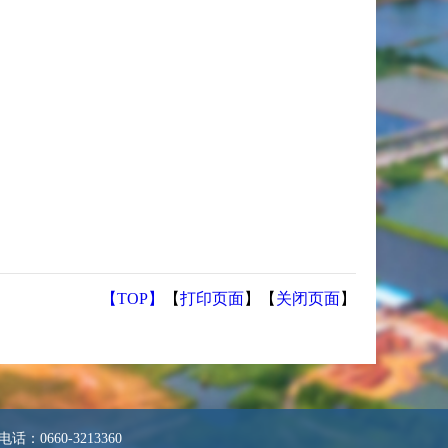
【TOP】
【
打印页面
】【
关闭页面
】
0660-3213360