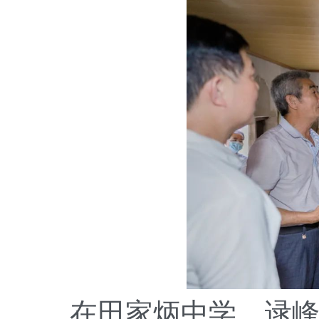
在田家炳中学，逯峰实