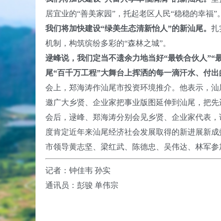
居宜业的“善美家园”，托起老区人民“稳稳的幸福”
我们将加快建设“绿美生态清新怡人”的新汕尾。
扎
机制，构筑缤纷多彩的“森林之城”。
逯峰说，
我们定当不遗余力地当好“最铁合伙人”“
尾“百千万工程”大舞台上挥洒的每一滴汗水、付出
会上，郑海涛作汕尾市投资环境推介。他表示，汕
邀广大乡贤、企业家把事业版图延伸到汕尾，把先
会后，逯峰、郑海涛分别会见乡贤、企业家代表，
度肯定近年来汕尾经济社会发展取得的新进展新成
市领导黄志坚、梁红武、陈德忠、吴伟达、林军参
记者：钟佳韦 孙实
通讯员：彭骏 单伟宗