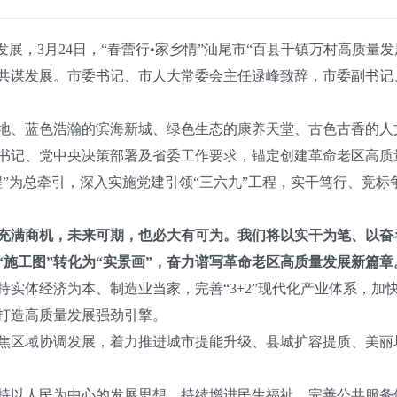
发展，3月24日，“春蕾行•家乡情”汕尾市“百县千镇万村高质量
共谋发展。市委书记、市人大常委会主任逯峰致辞，市委副书记
地、蓝色浩瀚的滨海新城、绿色生态的康养天堂、古色古香的人
书记、党中央决策部署及省委工作要求，锚定创建革命老区高质
程”为总牵引，深入实施党建引领“三六九”工程，实干笃行、竞
、充满商机，未来可期，也必大有可为。我们将以实干为笔、以
施工图”转化为“实景画”，奋力谱写革命老区高质量发展新篇章
持实体经济为本、制造业当家，完善“3+2”现代化产业体系，加快
打造高质量发展强劲引擎。
焦区域协调发展，着力推进城市提能升级、县城扩容提质、美丽
持以人民为中心的发展思想，持续增进民生福祉，完善公共服务