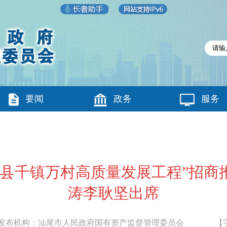
要闻
政务
服务
“百县千镇万村高质量发展工程”招商
涛李耿坚出席
布机构：
汕尾市人民政府国有资产监督管理委员会
【