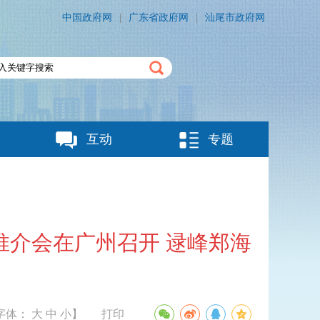
中国政府网
|
广东省政府网
|
汕尾市政府网
互动
专题
推介会在广州召开 逯峰郑海
字体：
大
中
小
】
打印