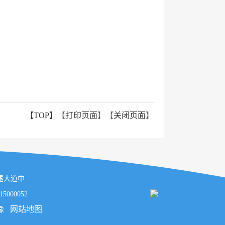
【TOP】
【
打印页面
】【
关闭页面
】
汕尾大道中
000052
网站地图
镜像