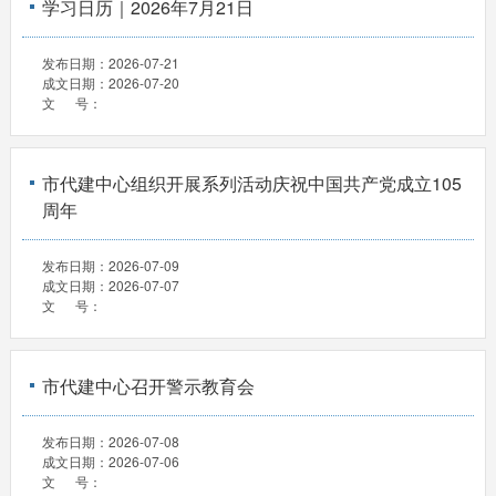
学习日历｜2026年7月21日
发布日期：
2026-07-21
成文日期：
2026-07-20
文 号：
市代建中心组织开展系列活动庆祝中国共产党成立105
周年
发布日期：
2026-07-09
成文日期：
2026-07-07
文 号：
市代建中心召开警示教育会
发布日期：
2026-07-08
成文日期：
2026-07-06
文 号：