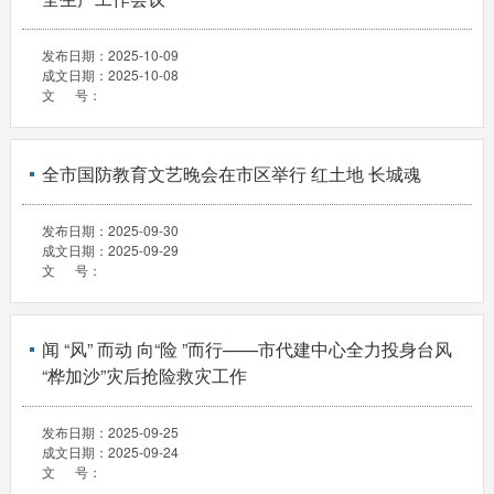
发布日期：
2025-10-09
成文日期：
2025-10-08
文 号：
全市国防教育文艺晚会在市区举行 红土地 长城魂
发布日期：
2025-09-30
成文日期：
2025-09-29
文 号：
闻 “风” 而动 向“险 ”而行——市代建中心全力投身台风
“桦加沙”灾后抢险救灾工作
发布日期：
2025-09-25
成文日期：
2025-09-24
文 号：