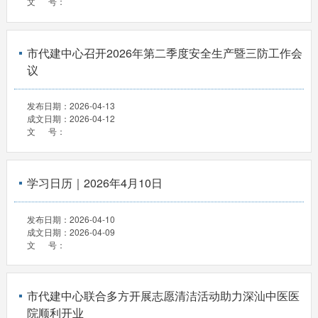
文 号：
市代建中心召开2026年第二季度安全生产暨三防工作会
议
发布日期：
2026-04-13
成文日期：
2026-04-12
文 号：
学习日历｜2026年4月10日
发布日期：
2026-04-10
成文日期：
2026-04-09
文 号：
市代建中心联合多方开展志愿清洁活动助力深汕中医医
院顺利开业