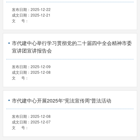
发布日期：
2025-12-22
成文日期：
2025-12-21
文 号：
市代建中心举行学习贯彻党的二十届四中全会精神市委
宣讲团宣讲报告会
发布日期：
2025-12-09
成文日期：
2025-12-08
文 号：
市代建中心开展2025年“宪法宣传周”普法活动
发布日期：
2025-12-08
成文日期：
2025-12-07
文 号：