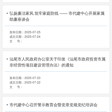
弘扬廉洁家风 筑牢家庭防线 —— 市代建中心开展家属
助廉座谈会
发布日期：
2025-07-25
成文日期：
2025-07-24
文 号：
汕尾市人民政府办公室关于印发《汕尾市政府投资市属
非经营性项目建设管理办法》的通知
发布日期：
2025-07-23
成文日期：
2025-07-22
文 号：
市代建中心召开警示教育会暨党章党规党纪培训会