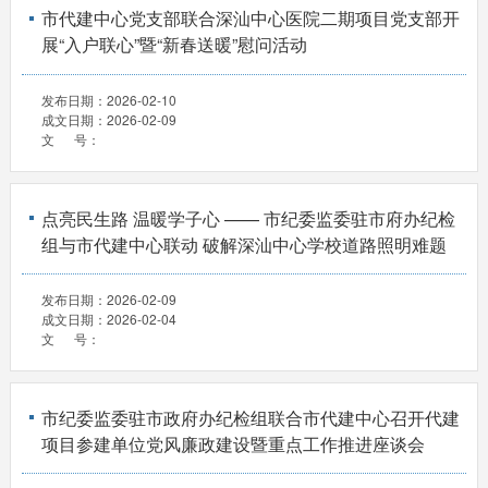
市代建中心党支部联合深汕中心医院二期项目党支部开
展“入户联心”暨“新春送暖”慰问活动
发布日期：
2026-02-10
成文日期：
2026-02-09
文 号：
点亮民生路 温暖学子心 —— 市纪委监委驻市府办纪检
组与市代建中心联动 破解深汕中心学校道路照明难题
发布日期：
2026-02-09
成文日期：
2026-02-04
文 号：
市纪委监委驻市政府办纪检组联合市代建中心召开代建
项目参建单位党风廉政建设暨重点工作推进座谈会