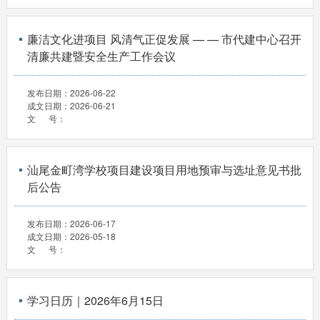
廉洁文化进项目 风清气正促发展 — — 市代建中心召开
清廉共建暨安全生产工作会议
发布日期：
2026-06-22
成文日期：
2026-06-21
文 号：
汕尾金町湾学校项目建设项目用地预审与选址意见书批
后公告
发布日期：
2026-06-17
成文日期：
2026-05-18
文 号：
学习日历｜2026年6月15日