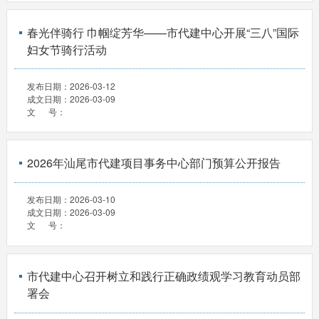
春光伴骑行 巾帼绽芳华——市代建中心开展“三八”国际
妇女节骑行活动
发布日期：
2026-03-12
成文日期：
2026-03-09
文 号：
2026年汕尾市代建项目事务中心部门预算公开报告
发布日期：
2026-03-10
成文日期：
2026-03-09
文 号：
市代建中心召开树立和践行正确政绩观学习教育动员部
署会