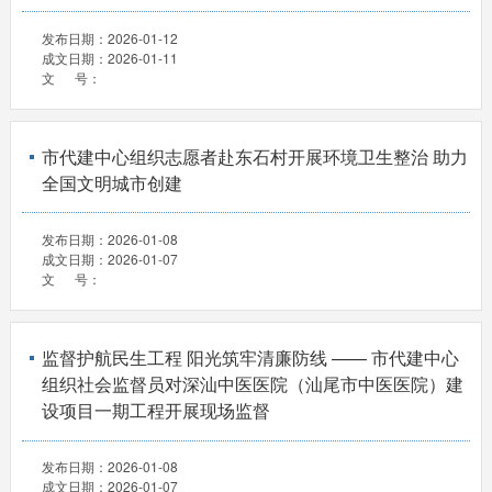
发布日期：
2026-01-12
成文日期：
2026-01-11
文 号：
市代建中心组织志愿者赴东石村开展环境卫生整治 助力
全国文明城市创建
发布日期：
2026-01-08
成文日期：
2026-01-07
文 号：
监督护航民生工程 阳光筑牢清廉防线 —— 市代建中心
组织社会监督员对深汕中医医院（汕尾市中医医院）建
设项目一期工程开展现场监督
发布日期：
2026-01-08
成文日期：
2026-01-07