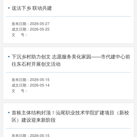
送法下乡 联动共建
发布日期：
2026-05-27
成文日期：
2026-05-25
文 号：
下沉乡村助力创文 志愿服务美化家园——市代建中心前
往东石村开展创文活动
发布日期：
2026-05-15
成文日期：
2026-05-14
文 号：
首栋主体结构封顶！汕尾职业技术学院扩建项目（新校
区）建设迎来新阶段
发布日期：
2026-05-15