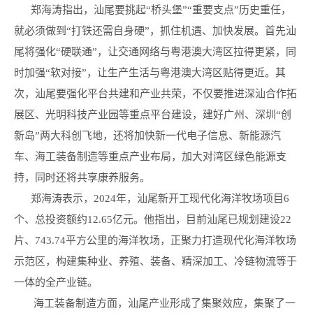
郑海涛指出，汕尾要挑起“桥头堡”“重要支点”历史重任，
就必须做到“打铁还需自身硬”，抓住机遇、加快发展。首先汕
尾将强化“硬联通”，让交通网络与粤港澳大湾区拉得更紧，同
时加强“软对接”，让生产生活与粤港澳大湾区贴得更近。其
次，汕尾要强化平台共建和产业共荣，不仅要推进深汕合作拓
展区、光明科技产业园等重点平台建设，建好广州、深圳“创
新岛”两大科创飞地，还将加快新一代电子信息、新能源汽
车、海工装备制造等重点产业布局，加大对湾区绿色能源支
持，同时还将共享康养服务。
郑海涛表示，2024年，汕尾新开工现代化海洋牧场项目6
个、总投资额约12.65亿元。他指出，目前汕尾已规划建设22
片、743.74平方公里的海洋牧场，正聚力打造现代化海洋牧场
示范区，构建集种业、养殖、装备、精深加工、冷链物流等于
一体的全产业链。
海工装备制造方面，汕尾产业形成了集聚效应，集聚了一