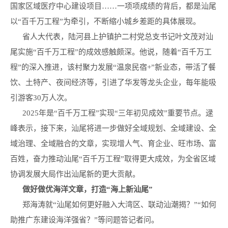
国家区域医疗中心建设项目……一项项成绩的背后，都是汕尾
以“百千万工程”为牵引，不断缩小城乡差距的具体展现。
省人大代表，陆河县上护镇护二村党总支书记叶文茂对汕
尾实施“百千万工程”的成效感触颇深。他说，随着“百千万工
程”的深入推进，该村聚力发展“温泉民宿+”新业态，带活了餐
饮、土特产、夜间经济等，引进了华发等龙头企业，每年能吸
引游客30万人次。
2025年是“百千万工程”实现“三年初见成效”重要节点。逯
峰表示，接下来，汕尾将进一步做好全域规划、全域建设、全
域治理、全域融合的文章，实现增人气、育企业、旺市场、富
百姓，奋力推动汕尾“百千万工程”取得更大成效，为全省区域
协调发展大局作出汕尾新的更大贡献。
做好做优海洋文章，打造“海上新汕尾”
郑海涛就“汕尾如何更好融入大湾区、联动汕潮揭？”“如何
助推广东建设海洋强省？”等问题答记者问。