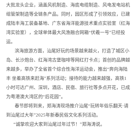
大批龙头企业，涵盖风机制造、海底电缆制造、风电发电站机
组管架制造等全链条产品。同时，园区形成了引领效应，已建
成陆丰海工装备基地、广东省海洋能源技术重点实验室（红海
湾实验室），全球单体最大风渔融合网箱“伏羲一号”已经投
运。
滨海旅游方面，汕尾好玩的场景越来越火，打造了城区小
岛、长沙炮台、红海湾古堡咖啡等网红打卡点；首创的品牌越
来越多，举办了全省首个综合性海洋运动会，推出“奔向海陆
丰 坐着高铁来赶海”系列活动；接待的能力越来越强，高铁1
小时可达广州、深圳，酒店、民宿、旅行社等多点开花，已成
为粤港澳大湾区的“后花园”。
春节即将到来，郑海涛现场推介汕尾“玩转年俗乐翻天·请
到汕尾过大年”2025年新春民俗文化系列活动。
“诚挚欢迎大家到汕尾过年过节！”郑海涛说。