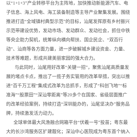
以“1+1+3”产业转移平台为主阵地，加快推动新能源汽车、电
子信息、海上风电、海工装备制造等主导产业聚集发展。围绕
推进打造“全域镇村典型示范”的目标，汕尾发挥原有乡村振兴
示范带建设优势，发动市场、发动群众、发动社会，抓住中铁
等央企助力契机，统筹纵向横向帮扶、国企民企、“双百行
动”、汕商等各方面力量，进一步破解城乡建设资金、力量、
技术等难题，形成共建美丽家园的强大合力。
与此同时，汕尾用好改革“关键一招”，聚焦汕尾高质量发
展的堵点卡点，推出了一揽子务实管用的改革举措，突出以推
进“百千万工程”集成式改革为总抓手，形成了“科创飞地”“标
准海”“股票田”“深汕零距离”等20多个在国家、省级层面推广
的改革经验案例，持续打造“深圳能办的，汕尾坚决办”服务品
牌，持续激发活力动力。
全球单体最大风渔融合网箱平台“伏羲一号”投苗；粤东最
大的长沙湾服务区扩建靓化；深汕中心医院成为粤东首个纳入