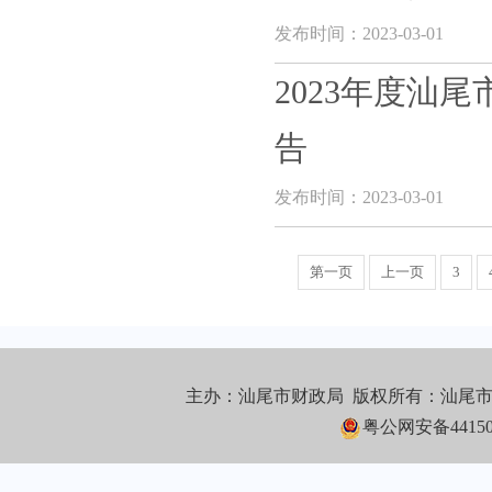
发布时间：2023-03-01
2023年度汕
告
发布时间：2023-03-01
第一页
上一页
3
主办：汕尾市财政局 版权所有：汕尾
粤公网安备441502