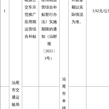
交车示
营综合补
额以实
1
3.92元/
范推广
贴暂行办
际情况
应用期
法》实施
为准。
运营综
期限的通
合补贴
知（汕财
规
〔2021〕
3号）
汕
汕尾
尾
市交
市
通运
本
输局
级