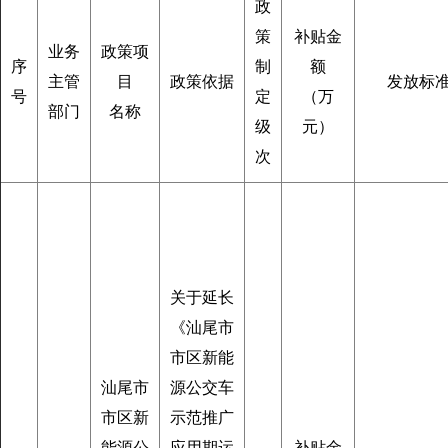
政
策
补贴金
业务
政策项
序
制
额
主管
目
政策依据
发放标
号
定
（万
部门
名称
级
元）
次
关于延长
《汕尾市
市区新能
汕尾市
源公交车
市区新
示范推广
能源公
应用期运
补贴金