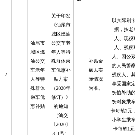
关于印发
以实际刷
《汕尾市
据，按老
城区燃油
人、现役
汕尾市
公交车老
人、残疾
城区燃
年人等特
人、因公
油公交
殊群体乘
补贴金
的人民警
车老年
车优惠补
额以实
2
残疾人、
人等特
贴方案
际情况
享受国家
殊群体
（2020年
为准。
抚恤补助
乘车优
修订）》
抚对象乘
惠补贴
的通知
卡每笔2元
（汕交
小学生乘
〔2020〕
卡每笔1
311号）