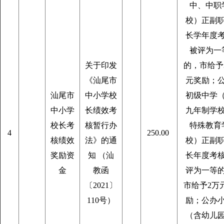
中、中职
校）正副
长学年度
被评为一
关于印发
的，市给予
《汕尾市
元奖励；
汕尾市
中小学校
初级中学
中小学
长绩效考
九年制学
校长考
核暂行办
特殊教育
4
250.00
核绩效
法》的通
校）正副
奖励资
知 （汕
长年度考
金
教函
评为一等
〔2021〕
市给予2万
110号）
励；公办
（含幼儿