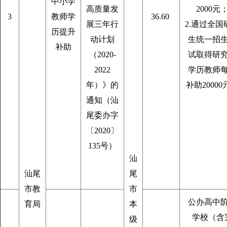
中小学
高质量发
2000元
3
教师学
36.60
展三年行
2.通过全国
历提升
动计划
生统一招
补助
（2020-
试取得研
2022
学历教师
年）》的
补助20000
通知（汕
尾委办字
〔2020〕
135号）
汕
汕尾
尾
市教
市
公办高中
育局
本
学校（含
级