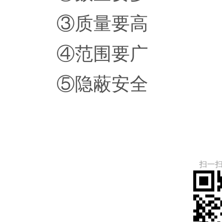
③质量要高
④范围要广
⑤隐蔽安全
扫一