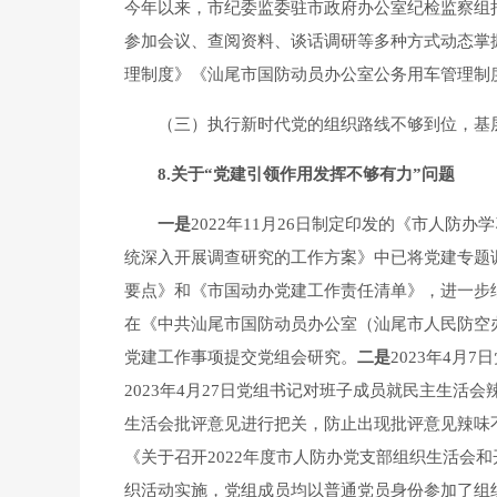
今年以来，市纪委监委驻市政府办公室纪检监察组
参加会议、查阅资料、谈话调研等多种方式动态掌
理制度》《汕尾市国防动员办公室公务用车管理制
（三）执行新时代党的组织路线不够到位，基
8.关于“党建引领作用发挥不够有力”问题
一是
2022年11月26日制定印发的《市人防
统深入开展调查研究的工作方案》中已将党建专题调研
要点》和《市国动办党建工作责任清单》，进一步
在《中共汕尾市国防动员办公室（汕尾市人民防空
党建工作事项提交党组会研究。
二是
2023年4
2023年4月27日党组书记对班子成员就民主生
生活会批评意见进行把关，防止出现批评意见辣味不
《关于召开2022年度市人防办党支部组织生活会和开
织活动实施，党组成员均以普通党员身份参加了组