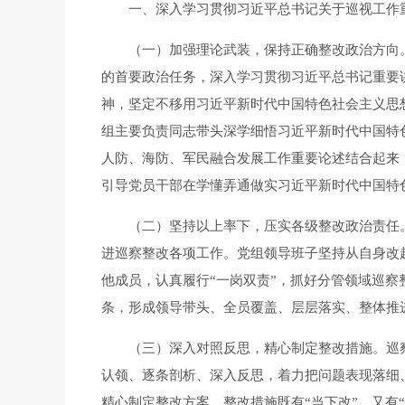
一、深入学习贯彻习近平总书记关于巡视工作重
（一）加强理论武装，保持正确整改政治方向。
的首要政治任务，深入学习贯彻习近平总书记重要
神，坚定不移用习近平新时代中国特色社会主义思
组主要负责同志带头深学细悟习近平新时代中国特
人防、海防、军民融合发展工作重要论述结合起来
引导党员干部在学懂弄通做实习近平新时代中国特
（二）坚持以上率下，压实各级整改政治责任。
进巡察整改各项工作。党组领导班子坚持从自身改
他成员，认真履行“一岗双责”，抓好分管领域巡
条，形成领导带头、全员覆盖、层层落实、整体推
（三）深入对照反思，精心制定整改措施。巡察
认领、逐条剖析、深入反思，着力把问题表现落细
精心制定整改方案。整改措施既有“当下改”，又有