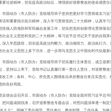
要论述精神，切实提高政治站位，增强抓好巡察整改的使命感责任
市国动办（市人防办）党组领导班子坚持把更好学习贯彻落实习近
讲话和重要指示批示精神，深入学习贯彻党的二十大精神，认真学习
想统领人防海防和军民融合发展工作，切实把党的创新理论贯彻落实
色社会主义思想和党的二十大精神，将习近平总书记关于党的自我革
，深入学思践悟，切实提高政治判断力、政治领悟力、政治执行力。
色社会主义思想上多下功夫，进一步用马克思主义中国化时代化最新
市国动办（市人防办）党组领导班子切实履行主体责任，成立巡察
起，坚持以上率下。党组书记认真履行第一责任人责任，对巡察整改
察整改工作；各科、中心、所负责人围绕各自承担整改任务压实责任、
进的良好局面。
反馈会议召开后，市国动办（市人防办）党组全面对照习近平总书
、把问题成因找准，召开巡察整改专题会议，对照问题清单逐一制定
“长久立”，明确了责任领导、责任单位、整改时限、工作任务，为