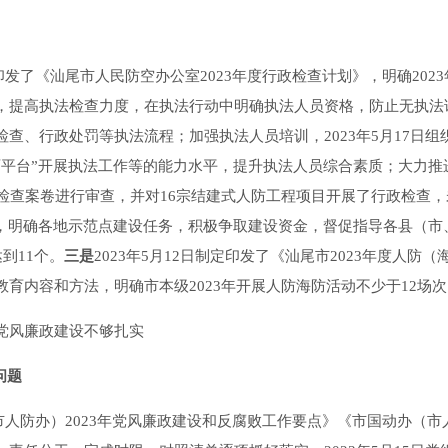
日印发了《汕尾市人民防空办公室2023年度行政检查计划》，明确202
提高执法检查力度，在执法行动中明确执法人员资格，防止无执法证人
查、行政处罚等执法流程；加强执法人员培训，2023年5月17日
平台”开展执法工作等的能力水平，提升执法人员综合素质；大力推进行
行政检查案卷进行审查，并对16宗结建式人防工程项目开展了行政检查
，明确各地示范点建设任务，积极争取建设资金，督促指导各县（市、
到11个。
三是
2023年5月12日制定印发了《汕尾市2023年度人
育内容和方法，明确市本级2023年开展人防海防活动不少于12场次
风廉政建设不够扎实
问题
办（市人防办）2023年党风廉政建设和反腐败工作要点》《市国动办