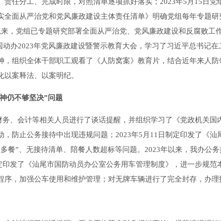
责任分工、完成时限，对照清单逐项抓好落实；2023年5月15日
实全面从严治党和党风廉政建设主体责任清单》明确党组每年专题研
来，党组已专题研究部署全面从严治党、党风廉政建设和反腐败工作2
了市国动办2023年党风廉政建设暨警示教育大会，学习了习近平总书
神，组织全体干部职工观看了《人防窝案》教育片，结合近年来人防
化以案释法、以案明纪。
神仍不够坚决”问题
长、财务、会计等相关人员进行了谈话提醒，并组织学习了《党政机关
，防止公务接待中出现违规问题；2023年5月11日制定印发了《
多餐”、无接待清单、陪餐人数超标等问题。2023年以来，我办公务
6日制定印发了《汕尾市国防动员办公室公务用车管理制度》，进一步规
程序，加强公车使用和维护管理；对无牌车辆进行了完全封存，办理