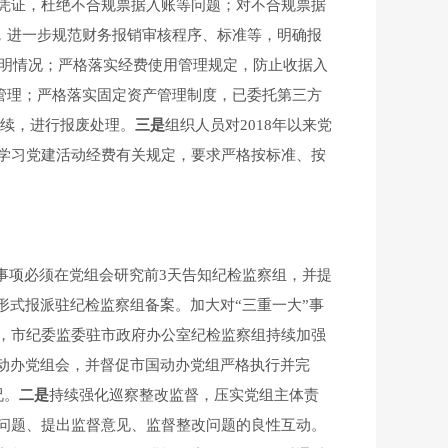
凭证，杜绝不合规票据入账等问题；对不合规票据
》，进一步规范财务报销审核程序、标准等，明确报
说明情况；严格落实经费使用管理规定，防止收据入
产管理；严格落实固定资产管理制度，已委托第三方
手续，进行报废处理。
三是
组织人员对2018年以来党
学习党建活动经费有关规定，要求严格按标准、按
事项必须在党组会研究前3天告知纪检监察组，并提
形式报派驻纪检监察组备案。加大对“三重一大”事
，市纪委监委驻市政府办公室纪检监察组持续加强
动办党组会，并督促市国动办党组严格执行并完
况。
二是
持续强化巡察整改监督，压实党组主体责
问题、提出监督意见、监督整改问题的良性互动。