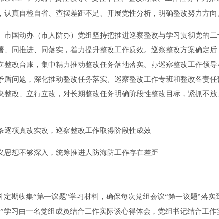
，认真自检自省、查摆差距不足、开展党性分析，明确整改努力方向
市国动办（市人防办）党组坚持把推进巡察整改与学习贯彻党的二
署、同推进、同落实，着力提升整改工作质效。巡察整改方案确定后
立整改台账，集中精力推动整改任务落地落实。办巡察整改工作领导
矛盾问题，深化推动整改任务落实。巡察整改工作专班和整改各责任
决整改、立行立改，对长期整改任务明确阶段性整改目标，紧抓不放
逐项真改实改，巡察整改工作取得阶段性成效
思想不够深入，统筹推进人防海防工作存在差距
科定期收集“第一议题”学习材料，确保每次党组会议“第一议题”落实
题”学习由一名党组成员结合工作实际谈心得体会，党组书记结合工作