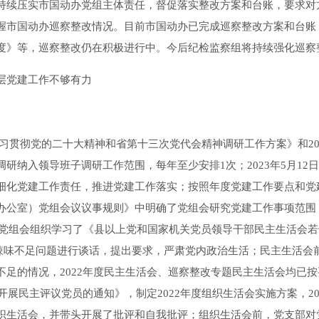
持续压实市国动办党组主体责任，督促落实整改方案和台账，要求对
握市国动办巡察整改情况。目前市国动办已完成巡察整改方案和台账
度》等，巡察整改仍在积极进行中。今后纪检监察组将持续强化巡察
层党建工作不够有力
办学习贯彻党的二十大精神和省第十三次党代会精神调研工作方案》和20
纳入领导班子调研工作范围，每年至少安排1次；2023年5月12日
细化党建工作责任，推进党建工作落实；按照年度党建工作要点和党
办公室）党组会议议事规则》中明确了党组会研究党建工作事项范围
月7日党组会组织学习了《县以上党和国家机关党员领导干部民主生活会
活会辣味不足问题进行谈话，提出要求，严肃党内政治生活；民主生活
足的情况，2022年度民主生活会、巡察整改专题民主生活会均已
展民主评议党员的通知》，制定2022年度组织生活会实施方案，202
织生活会，并带头开展了批评和自我批评；组织生活会前，党支部对