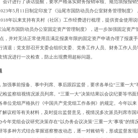
、会计进行了谈话提醒，要求严格落实财务报销审核、规范填报报销
023年5月11日制定印发了《汕尾市国防动员办公室财务管理制度
2018年以来支持有关村（社区）工作经费进行梳理，提供资金使用
发了《汕尾市国防动员办公室固定资产管理制度》，进一步加强固定资
资产盘点，并对无法正常使用且满足报废年限的固定资产申请办理了报废
行清退；党支部召开支委会组织支委、党务工作人员、财务工作人员
支情况进行一次检查，防止出现费用超标问题。
题
，加强事前报备、事中列席、事后跟踪监督，要求各单位“三重一大”
检监察组视情况派员列席。“三重一大”决策结果以会议纪要等书面
各单位党组严格执行《中国共产党党组工作条例》的规定。今年以来
前了解议程等有关材料，及时提出监督意见，视情况多次派员列席市国
办今年党组会议研究决策存在“以办务会议决策‘三重一大’事项”的情
研等多种方式结合掌握巡察整改动态，逐一对账销号，形成监督发现