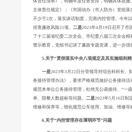
体责任清单》，明确年度任务安排，明确具体措施、
主体责任规定》；《市国动办（市人防办）党组落
不少于2次，落实谈话制度，完善内控管理。今年以
排查廉政风险21项。
二是
2023年4月19日召开
了十三届省纪委二次全会、市纪委八届三次全会精
警示教育，党组书记讲了廉政专题党课，进一步强
5.关于“贯彻落实中央八项规定及其实施细则精
一是
2023年3月22日分管领导对综合科科
务接待管理办法》，要求严格规范做好公务接待活动
规范本单位公务接待管理，杜绝无公函接待、“一函
单、陪餐人数超标等问题。
二是
2023年5月1
维修和保养等，细化规范公车使用、加油、维修等
6.关于“内控管理存在薄弱环节”问题