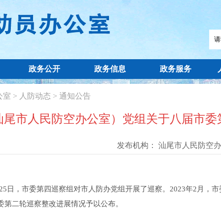
政务公开
政务信息
政务服务
公室
>
人防动态
>
通知公告
汕尾市人民防空办公室）党组关于八届市委
发布机构：
汕尾市人民防空
月25日，市委第四巡察组对市人防办党组开展了巡察。2023年2月
委第二轮巡察整改进展情况予以公布。