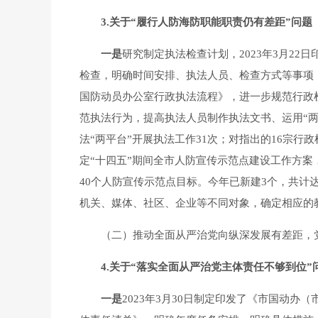
3.关于“履行人防海防职能职责仍有差距”问题
一是
研究制定执法检查计划，2023年3月22
检查，明确时间安排、执法人员、检查方式等事项，
国防动员办公室行政执法流程》，进一步规范行政检
范执法行为，提高执法人员制作执法文书、运用“两
法“两平台”开展执法工作31次；对指出的16宗
定“十四五”期间全市人防宣传示范点建设工作方案
40个人防宣传示范点目标。今年已新建3个，共计达
机关、媒体、社区、企业等不同对象，确定相应的教
（二）推动全面从严治党向纵深发展有差距，党
4.关于“落实全面从严治党主体责任不够到位”
一是
2023年3月30日制定印发了《市国动