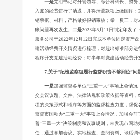
一是
党组书记对分管领导、综合科科长、财务
入账的经费进行了清退，并将清退款项上缴国库；2
销票据、材料，严格做好报销审核；举一反三，对
账问题再次发生。
二是
2023年5月11日制定印
服务公司于2022年12月12日完成本单位固定
建活动经费开支情况进行梳理，对超出标准部分进
程序开支党建活动经费；每半年对党建活动经费开
7.关于“纪检监察组履行监督职责不够到位”问
一是
加强监督各单位“三重一大”事项上会情况
交会议议题、文件、法律法规和政策依据等资料，纪
项的决策形式和程序等方面的监督检查力度，督促
监督市国动办“三重一大”事项上会情况，加强会
善“三重一大”决策制度和议事规则，未发现市国动
任，通过参加会议、实地检查、查阅资料、谈话调