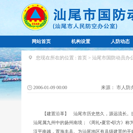
网站首页
机构设置
人防动态
您现在所在的位置 :
首页
>
汕尾市国防动员办
2006-01-09 00:00
来源：
市人防
【建置沿革】 汕尾市历史悠久，源远流长。据东
汕尾属九州中的扬州南境；《周礼•夏官•职方》称
汉平南越，置海丰县。为汕尾地区有县级建置的开