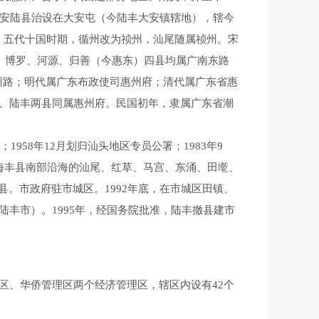
，安陆县治设在大安屯（今陆丰大安镇辖地），辖今
。五代十国时期，循州改为祯州，汕尾随属祯州。宋
丰、博罗、河源、归善（今惠东）四县均属广南东路
州路；明代属广东布政使司惠州府；清代属广东省惠
丰、陆丰两县同属惠州府。民国初年，隶属广东省潮
58年12月划归汕头地区专员公署；1983年9
析海丰县南部沿海的汕尾、红草、马宫、东涌、田墘、
。市政府驻市城区。1992年底，在市城区田镇、
陆丰市）。1995年，经国务院批准，陆丰撤县建市
区、华侨管理区两个经济管理区，辖区内设有42个