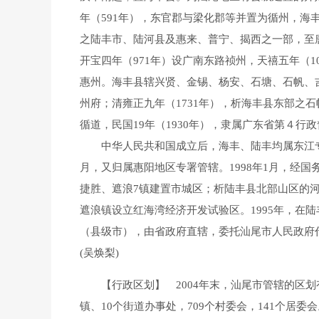
年（591年），东官郡与梁化郡等并置为循州，海
之陆丰市、陆河县及惠来、普宁、揭西之一部，至
开宝四年（971年）设广南东路祯州，天禧五年（
惠州。海丰县辖兴贤、金锡、杨安、石塘、石帆、
州府；清雍正九年（1731年），析海丰县东部
循道，民国19年（1930年），隶属广东省第４行
中华人民共和国成立后，海丰、陆丰均属东江专员公署
月，又归属惠阳地区专署管辖。1998年1月，经
捷胜、遮浪7镇建置市城区；析陆丰县北部山区的河
遮浪镇设立红海湾经济开发试验区。1995年，在
（县级市），由省政府直辖，委托汕尾市人民政府
(吴焕梨)
【行政区划】 2004年末，汕尾市管辖的区划
镇、10个街道办事处，709个村委会，141个居委