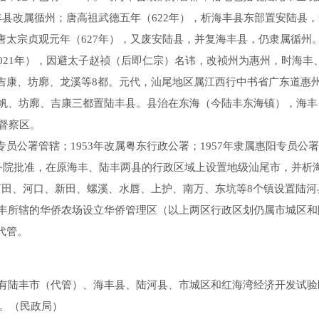
丰县改属循州；唐高祖武德五年（622年），析海丰县东部置安陆县
唐太宗贞观元年（627年），又废安陆县，并复海丰县，仍隶属循州
1021年），因避太子赵祯（后即仁宗）名讳，改祯州为惠州，时海
吉康、坊廓、龙溪等8都。元代，汕尾地区属江西行中书省广东道惠
之石帆、坊廓、吉康三都置陆丰县。县治在东海（今陆丰东海镇），海
政督察区。
管辖；1953年改属粤东行政公署；1957年隶属惠阳专员公署；19
国务院批准，在原海丰、陆丰两县的行政区域上设置地级汕尾市，并
田、河口、新田、螺溪、水唇、上护、南万、东坑等8个镇设置陆河县
陆丰所辖的华侨农场设立华侨管理区（以上两区行政区划仍属市城区和
代管。
有陆丰市（代管）、海丰县、陆河县、市城区和红海湾经济开发试验
会。（民政局）