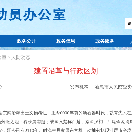
政务公开
政务信息
政务服务
公室
>
人防动态
建置沿革与行政区划
办
发布机构：
汕尾市人民防空
南沿海出土文物考证，距今6000年前的新石器时代，就有先民在
为藩服之地；春秋属南越；战国入楚称百越，秦至汉初，汕尾全境均属
始，距今已有2110年。时海丰县隶属东官郡，辖地包括现汕尾市全