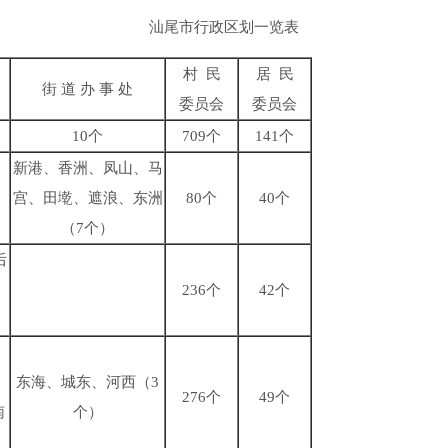
汕尾市行政区划一览表
村 民
居 民
街 道 办 事 处
委员会
委员会
10个
709个
141个
新港、香洲、凤山、马
宫、田墘、遮浪、东洲
80个
40个
（7个）
后
、
236个
42个
、
东海、城东、河西（3
276个
49个
南
个）