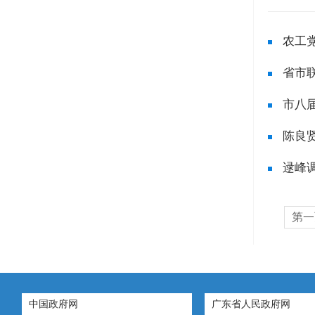
农工
省市联
市八
陈良
逯峰
高...
第一
中国政府网
广东省人民政府网