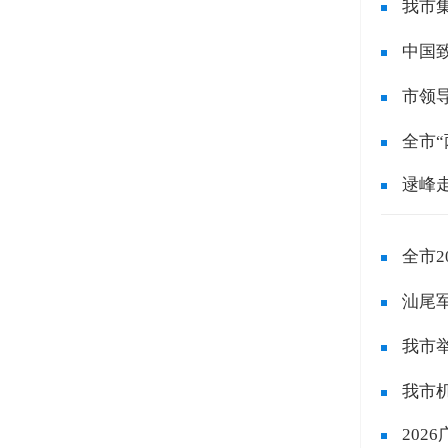
我市
中国
市领
全市
高...
逯峰
全市
安...
汕尾
我市举
我市
202