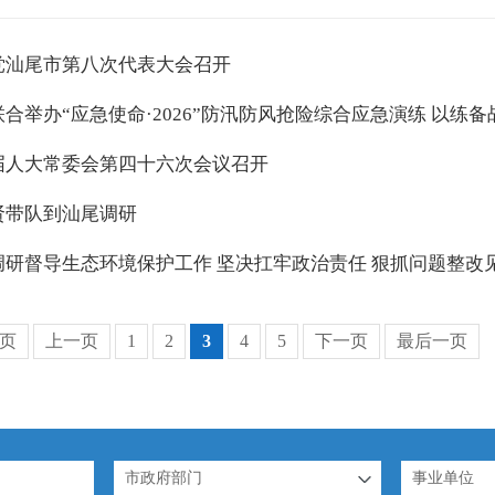
党汕尾市第八次代表大会召开
合举办“应急使命·2026”防汛防风抢险综合应急演练 以练
届人大常委会第四十六次会议召开
贤带队到汕尾调研
调研督导生态环境保护工作 坚决扛牢政治责任 狠抓问题整改
页
上一页
1
2
3
4
5
下一页
最后一页
市政府部门
事业单位