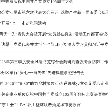
集中收看庆祝中国共产党成立105周年大会
致公党汕尾市第六次代表大会召开 选举产生新一届市委会班
导开展“七一”走访慰问活动
“两优一先”表彰大会暨开展“党员就在身边”活动工作部署会
走访慰问党员代表并致“七一”节日问候 深入学习贯彻习近平党
2026年第三季度安全风险防范综合会商研判暨强降雨防御工
军分区举行“庆七一·当先锋”先进典型事迹报告会
行2026年“6·30”助力乡村振兴活动 逯峰林少文会见爱心
机关企事业单位庆祝中国共产党成立105周年歌咏比赛决赛举
6广东工会“工BA”职工篮球联赛汕尾城市赛收官