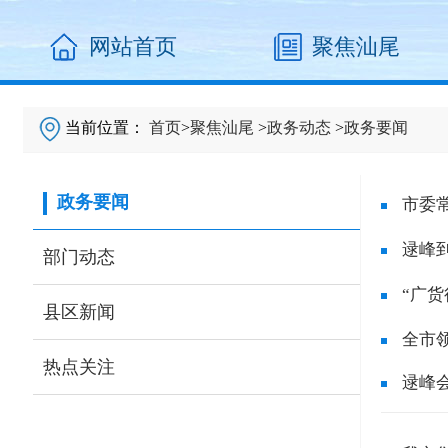
网站首页
聚焦汕尾
当前位置：
首页
>
聚焦汕尾
>
政务动态
>
政务要闻
政务要闻
市委
优势..
逯峰
部门动态
“广
县区新闻
全市
热点关注
逯峰