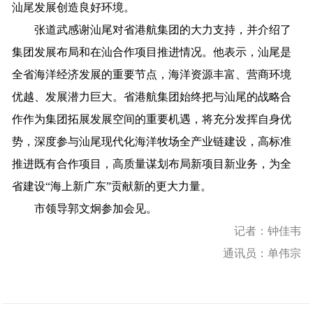
汕尾
发展创造良好环境。
张道武感谢汕尾对省港航集团的大力支持
，
并介绍了
集团
发展布局和在汕合作
项目
推进情况
。他表示，
汕尾是
全省海洋经济发展的重要节点
，
海洋资源
丰富
、
营商环境
优越
、
发展
潜力
巨大
。
省港航集团
始终
把
与
汕尾
的战略合
作作为集团
拓展
发展
空间
的重要机遇，
将充分发挥自身优
势，
深度参与
汕尾
现代化
海洋
牧场
全产业链
建设
，
高标准
推进既有合作项目，
高质量谋划布局新项目新业务，
为
全
省
建设
“海上新广东”贡献
新的
更
大
力量。
市领导
郭文炯
参加会见。
记者：钟佳韦
通讯员：单伟宗