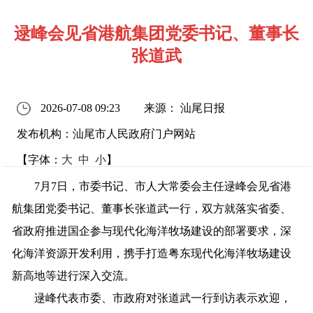
逯峰会见省港航集团党委书记、董事长
张道武
2026-07-08 09:23
来源： 汕尾日报
发布机构：汕尾市人民政府门户网站
【字体：
大
中
小
】
7月7日，市委书记、市人大常委会主任逯峰会见
省港
航集团党委书记、董事长张道武
一行
，双方就
落实
省委、
省政府
推进
国企
参与
现代化
海洋
牧场
建设
的部署
要求，
深
化
海洋
资源
开发
利用
，
携手
打造
粤东
现代化
海洋
牧场建设
新高地
等
进行
深入交流
。
逯峰代表市委、市政府
对
张道武一行
到
访
表示欢迎
，