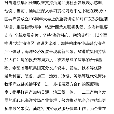
对
省港航集团长期以来
支持
汕尾
经济社会
发展
表示
感谢。
他
说，
当前，
汕尾
正
深入学习
贯彻
习近平
总书记
在
庆祝
中
国
共产党
成立
105
周年
大
会
上
的
重要
讲话
和
对
广东
系列
重要
讲话
、
重要
指示
精神，
锚定
“西承东联桥头堡、东海岸重要
支点”全新发展定位，
坚持
“海洋强市、融湾先行”
，
以
全面
推进
“
大红海湾区
”
建设
为
牵引
，
加快
构建
多业态
融合
海洋
产业
体系，
海洋经济
发展
呈现
崭新
气象
。
省
港航
集团
持续
加大在汕尾的投资布局力度
，
双方
形成了
深厚
的
合作
基
础。
希望
省
港航
集团
充分
发挥
资本
、
管理
、
技术
等
优势
，
聚焦
种苗、
装备、
加工
、
渔港
、
冷链
、
贸易等
现代化
海洋
牧场
产业链
关键
环节，
进一步拓展
双方
合作
的
深度和广
度，
携手
打造产加销贯通、渔工贸一体、一二三产
融合发
展的现代化海洋牧场产业集群
，
努力
推
动
地
企
合作
结出
更
多
丰硕的
果实
。
汕尾
将
切实做好服务保障工作，为
企业
在