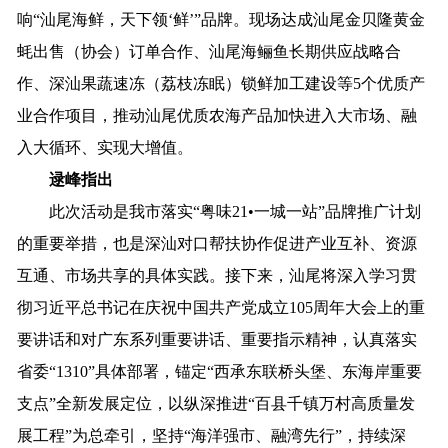
响
“
汕尾海鲜，天下领
‘鲜’
”
品牌
。
现场达成汕尾金贝隆黄金
蚝出售（协会）订单合作、汕尾海鲡鱼长期供应战略合
作、深汕果蔬速冻（荔枝冻眠）锁鲜加工建设等
5个优质产
业合作项目，
推动汕尾优质农海产品加快进入大市场、融
入大循环、实现大增值
。
逯峰指出
此次活动是我市落实
“粤味21•一城一站”品牌推广计划
的重要举措，也是深汕对口帮扶协作促进产业互补、资源
互通、市场共享的具体实践。接下来，汕尾将深入学习贯
彻
习近平总书记在庆祝中国共产党成立
105周年大会上的重
要讲话和对广东系列重要讲话、重要指示精神
，认真落实
省委
“1310”具体部署，锚定“西承东联桥头堡、东海岸重要
支点”全新发展定位，以纵深推进“百县千镇万村高质量发
展工程”为总牵引，
坚持
“海洋强市、融湾先行”
，
持续深