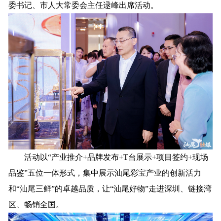
委书记、市人大常委会主任逯峰出席活动。
活动以
“产业推介+品牌发布+T台展示+项目签约+现场
品鉴”五位一体形式，集中展示汕尾彩宝产业的创新活力
和“汕尾三鲜”的卓越品质
，
让
“汕尾好物”
走进
深圳、链接湾
区、畅销
全国
。