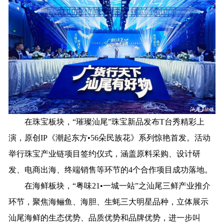
在珠宝板块，
“璀璨汕尾”珠宝新品发布T台秀
精彩上
演
，原创
IP《潮起东方•56朵民族花》系列惊艳首发。活动
举行珠宝产业链项目签约仪式，涵盖原料采购、设计研
发、电商出海、终端销售等环节的4个合作项目成功落地。
在海鲜板块，
“
粤味
21
•
一城一站
”
之汕尾三鲜产业推介
环节，
聚焦
海鲡鱼、海胆、生蚝
三大明星品种，
立体展示
汕尾海鲜的生态优势、品质优势和品牌优势，
进一步
叫