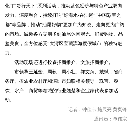
化
“广货行天下”
系列活动
，推动蓝色经济与特色产业双向
发力、深度融合，
持续打响
“好海水
·
在汕尾
”“中国彩宝之
都”
等
品牌，
推动
“汕尾好物”
更加
广为
知晓
、
走向
更
为
广阔
的
市场
。
诚邀
各方
宾朋多
到
汕尾
休闲观光
、
消费购物、
品
鉴
美食，
全方位感受
“大湾区宝藏滨海度假城市”的独特魅
力。
活动现场
还进行投资招商推介
、
文旅招商推介
。
市领导王延奎、周毅、周小壮、郭文炯、戴斌，
省商
务厅、省农业农村厅
和深圳市妇联
相关领导，
珠宝、餐
饮、水产、商贸等领域的行业翘楚和企业家代表参加活
动。
记者：钟佳韦 施辰亮 黄奕锋
通讯员：单伟宗