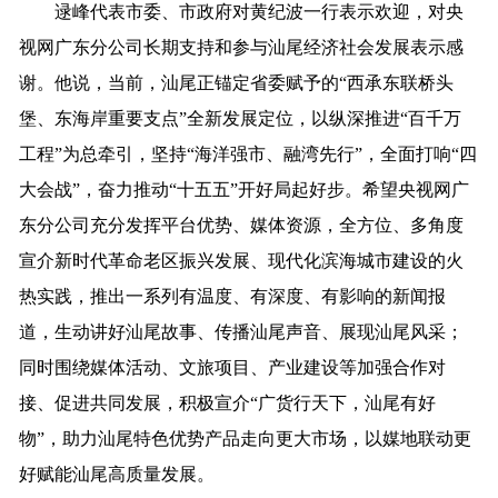
逯峰
代表市委、市政府对
黄纪波一行
表示欢迎
，
对
央
视网广东分公司
长期支持和参与汕尾经济社会发展表示感
谢。他说，当前，汕尾正锚定省委赋予的
“西承东联桥头
堡、东海岸重要支点”全新发展定位，以纵深推进“百千万
工程”为总牵引，坚持“海洋强市、融湾先行”，全面打响“四
大会战”，奋力推动“十五五”开好局起好步。希望央视网广
东分公司充分发挥平台优势、媒体资源，全方位、多角度
宣介
新时代革命老区振兴发展、现代化滨海城市建设的火
热实践，推出一系列有温度、有深度、有影响的新闻报
道，生动讲好汕尾故事、传播汕尾声音、展现汕尾风采；
同时围绕媒体活动、文旅项目、产业
建设
等
加强合作对
接、促进共同发展，积极宣介
“广货行天下，汕尾有好
物”，助力汕尾特色优势产品走向更大市场
，
以媒地联动
更
好赋能汕尾高质量发展。