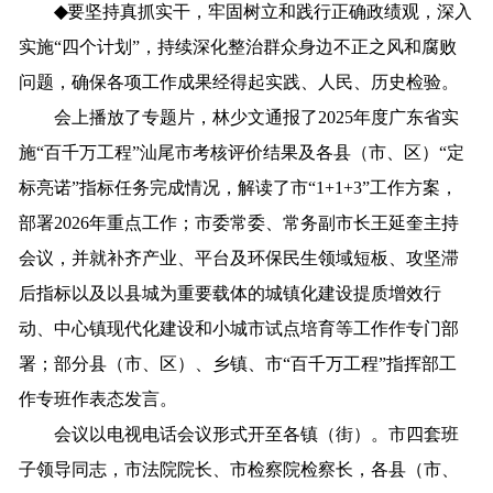
◆
要
坚持真抓实干，
牢固树立和践行正确政绩观，深入
实施
“四个计划”，持续深化整治群众身边不正之风和腐败
问题，确保各项工作成果经得起实践、人民、历史检验。
会上播放了专题片，林少文通报了2025年度广东省实
施“百千万工程”汕尾市考核评价结果及各县（市、区）“定
标亮诺”指标任务完成情况，解读了市“1+1+3”工作方案，
部署2026年重点工作；市委常委、常务副市长王延奎主持
会议，并就补齐产业、平台及环保民生领域短板、攻坚滞
后指标以及以县城为重要载体的城镇化建设提质增效行
动、中心镇现代化建设和小城市试点培育等工作作专门部
署；部分县（市、区）、乡镇、市“百千万工程”指挥部工
作专班作表态发言。
会议
以电视电话会议形式开至各镇（街
）。
市
四套
班
子
领导同志，
市法院院长、市检察院检察长
，
各县（市、