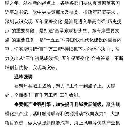
键之年
。
站在
新的
起点
上，
各地
各部门
要
认真贯彻落实习
近平总书记、党中央决策部署及省委、省政府部署要求，
深刻
认识
实现
“五年显著变化”是汕尾进入攀高向强“历史拐
点”的重要阶段，是打造“西承东联桥头堡、东海岸重要支
点”的重要任务，是“十五五”时期加快现代化建设的重要内
容
，切实增强把
“百千万工程”持续抓下去的信心决心，
奋
力交出
从
“
三年初见成效
”
到
“
五年显著变化
”
合格
答卷
，
不断
增创新优势、实现新突破
。
逯峰强调
要
聚焦
县域
主战场
，聚力把工作干到点子上、关键
处，全面提升
“百千万工程”工作效能。
◆
要抓产业强引擎，加快提升县域发展能级。
聚焦规
模化抓产业，紧盯融湾联深和资源撬动
“双向发力”，大抓
项目双进，做大做强新能源汽车、海上风电等优势产业集