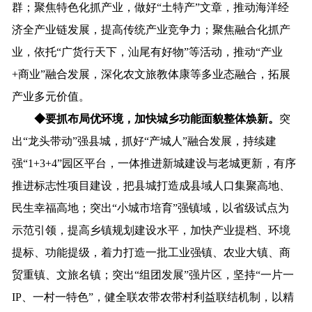
群；聚焦特色化抓产业，
做
好
“
土特产
”
文章，
推动海洋经
济全产业链发展，提高传统产业竞争力；聚焦融合化抓产
业，
依托
“广货行天下，汕尾有好物”等活动，推动“产业
+
商业
”融合发展，
深化
农文旅
教
体
康
等
多业态
融合
，
拓展
产业
多元价值
。
◆
要抓布局优环境，加快城乡功能面貌整体焕新。
突
出
“龙头带动”强县城，
抓好
“产城人”融合发展
，持续建
强
“
1+3+4
”园区平台，一体
推进
新城建设与老城更新，有序
推进标志性项目建设，把县城打造成县域人口集聚高地、
民生幸福高地；突出
“小城市培育”强镇域，以
省级试点为
示范引领，提高乡镇规划建设水平，加快产业提档、环境
提标、功能提级，着力打造一批工业强镇、农业大镇、商
贸重镇、文旅名镇；突出
“组团发展”强片区，坚持“一片一
IP
、一村一特色
”
，健全联农带农带村利益联结机制，
以
精