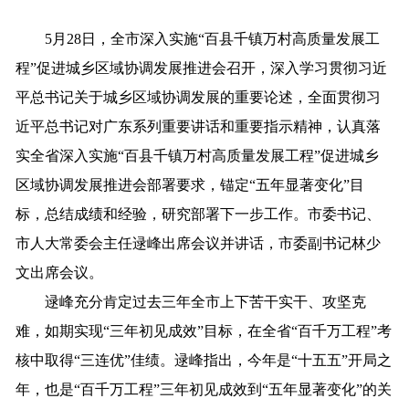
5
月
28
日，全市深入实施“百县千镇万村高质量发展工
程”促进城乡区域协调发展推进会召开，
深入学习贯彻习近
平总书记关于城乡区域协调发展的重要论述，全面贯彻
习
近平
总书记对广东系列重要讲话和重要指示精神，认真落
实全省深入实施
“
百县千镇万村高质量发展工程
”
促进城乡
区域协调发展推进会
部署要求，锚定
“五年显著变化”目
标，
总结成绩和经验，研究部署下一
步
工作。
市委书记、
市人大常委会主任逯峰出席会议并讲话，市委副书记林少
文出席会议
。
逯峰
充分肯定过去
三
年
全市上下苦干实干、攻坚克
难，
如期实现
“三年初见成效”目标
，
在全省
“百千万工程”
考
核中取得
“三连优”佳绩。
逯峰
指出，今年是
“十五五”开局之
年，也是“百千万工程”三年初见成效到“五年显著变化”的关