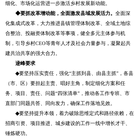
细化
、
市场化
运营
进一步
激活
乡村
发展
新动能
。
◆
要抓改革增动能，全面激发县域发展活力。
全面深
化
集成式改革，
大力推进县镇管理体制改革、
全域土地综
合整治
、投融资体制改革等事项，
健全多元
主体
参与机
制，引导
乡村
CEO
等青年人才
及社会力量参与
，凝聚起共
建共治共享的强大合力。
逯峰要求
◆
要
坚持压实责任，强化
“主抓到县、由县主抓”，各县
（市、区）
要
担起主责、唱好主角，
制定细化方案和任
务、项目、责任、问题
“四张清单”，推动各工作专班、市
直部门同题共答、同向发力，确保工作落地见效。
◆
要
坚持提升本领，
着力破除思维定式和路径依赖，
在
招商引资、项目
推进、城乡建设的工作一线中
增长才干、
锤炼硬功
。