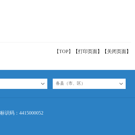
【TOP】
【
打印页面
】【
关闭页面
】
各县（市、区）
标识码：4415000052