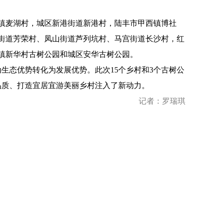
镇麦湖村，城区新港街道新港村，陆丰市甲西镇博社
街道芳荣村、凤山街道
芦列坑村
、马宫街道长沙村，红
镇新华村古树公园和城区安华古树公园。
生态优势转化为发展优势。此次15个乡村和3个古树公
品质、打造宜居宜游美丽乡村注入了新动力。
记者：罗瑞琪