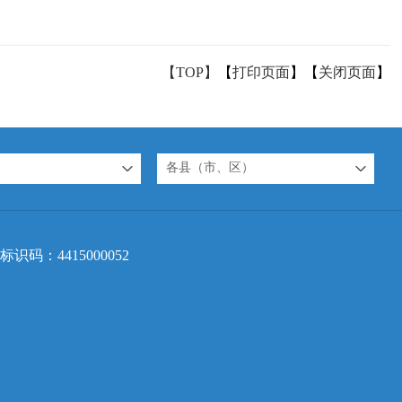
【TOP】
【
打印页面
】【
关闭页面
】
各县（市、区）
标识码：4415000052