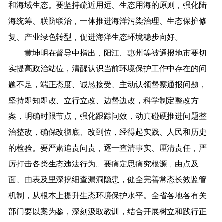
和海域生态。要坚持疏近用远、生态用海的原则，强化陆
海统筹、联防联治，一体推进海洋污染治理、生态保护修
复、产业绿色转型，促进海洋生态环境稳步向好。
黄坤明在督导中指出，阳江、惠州等被通报地市要切
实提高政治站位，清醒认识当前环境保护工作中存在的问
题不足，端正态度、诚恳接受、主动认领督察通报问题，
坚持即知即改、立行立改、边督边改，科学制定整改方
案，明确时限节点，强化跟踪问效，动真碰硬推进问题整
治整改，确保改彻底、改到位，经得起实践、人民和历史
的检验。要严肃追责问责，逐一查清事实、厘清责任，严
厉打击各类生态违法行为。要痛定思痛究根源，由点及
面、由表及里深挖细查漏洞隐患，健全完善常态长效监管
机制，从根本上提升生态环境保护水平。全省各地各有关
部门要以案为鉴，深刻汲取教训，结合开展树立和践行正