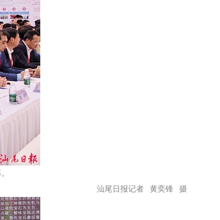
幕。
汕尾日报记者 黄奕锋 摄