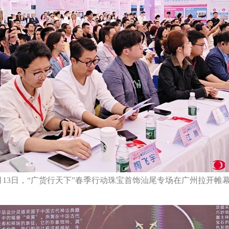
月13日，“广货行天下”春季行动珠宝首饰汕尾专场在广州拉开帷