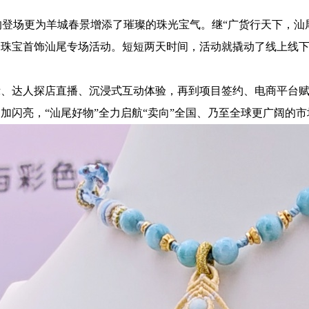
更为羊城春景增添了璀璨的珠光宝气。继“广货行天下，汕尾好
动珠宝首饰汕尾专场活动。短短两天时间，活动就撬动了线上线下超
、达人探店直播、沉浸式互动体验，再到项目签约、电商平台赋
加闪亮，“汕尾好物”全力启航“卖向”全国、乃至全球更广阔的市