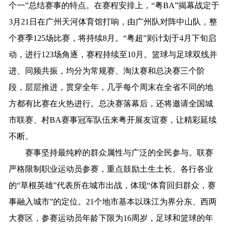
个一”总结赛事的特点。在赛程安排上，“粤BA”揭幕战定于
3月21日在广州天河体育馆打响，由广州队对阵中山队，整
个赛季125场比赛，将持续8月。“粤超”则计划于4月下旬启
动，进行123场角逐，赛程持续至10月。篮球与足球双线并
进、同频共振，均分为常规赛、淘汰赛和总决赛三个阶
段，层层推进，贯穿全年，几乎每个周末在全省不同的地
方都有比赛在火热进行。总决赛落幕后，还将邀请全国城
市联赛、村BA赛事冠军队伍来粤开展友谊赛，让精彩延续
不断。
赛事坚持最纯粹的群众属性与广泛的全民参与。联赛
严格限制职业运动员参赛，重点鼓励土生土长、各行各业
的“草根英雄”代表所在城市出战，体现“体育回归群众，赛
事融入城市”的定位。21个地市基本以珠江为界分东、西两
大赛区，参赛运动员年龄下限为16周岁，足球和篮球的年