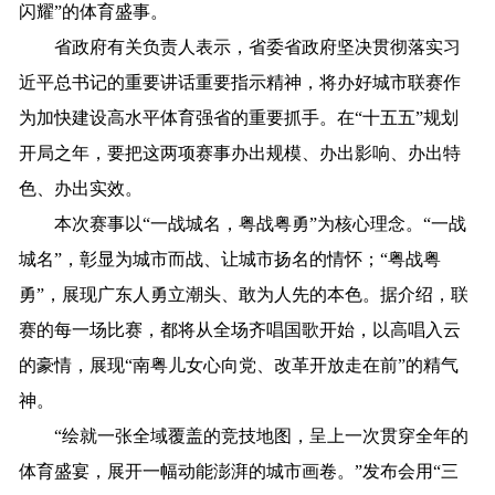
闪耀”的体育盛事。
省政府有关负责人表示，省委省政府坚决贯彻落实习
近平总书记的重要讲话重要指示精神，将办好城市联赛作
为加快建设高水平体育强省的重要抓手。在“十五五”规划
开局之年，要把这两项赛事办出规模、办出影响、办出特
色、办出实效。
本次赛事以“一战城名，粤战粤勇”为核心理念。“一战
城名”，彰显为城市而战、让城市扬名的情怀；“粤战粤
勇”，展现广东人勇立潮头、敢为人先的本色。据介绍，联
赛的每一场比赛，都将从全场齐唱国歌开始，以高唱入云
的豪情，展现“南粤儿女心向党、改革开放走在前”的精气
神。
“绘就一张全域覆盖的竞技地图，呈上一次贯穿全年的
体育盛宴，展开一幅动能澎湃的城市画卷。”发布会用“三