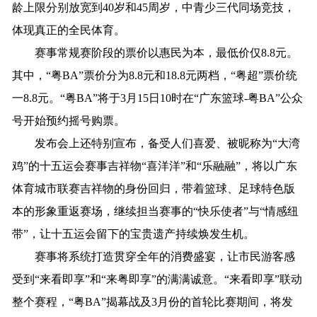
龄上限分别放宽到40岁和45周岁，中青少三代同场竞技，
体现真正的全民体育。
赛事常规赛阶段的票价以惠民为本，最低价仅8.8元。
其中，“粤BA”票价分为8.8元和18.8元两档，“粤超”票价统
一8.8元。“粤BA”将于3月15日10时在“广东篮球-粤BA”公众
号开始预约摇号购票。
发布会上还特别宣布，备受人们喜爱、被昵称为“大湾
鸡”的十五运会赛事吉祥物“喜洋洋”和“乐融融”，将以广东
体育城市联赛吉祥物的身份回归，带着篮球、足球特色版
本的形象重返赛场，继续担当赛事的“快乐使者”与“情感纽
带”，让十五运会留下的宝贵遗产持续焕发生机。
赛事将系统打造贯穿全年的消费盛宴，让市民游客感
受到“来看即享”和“来粤即享”的满满诚意。“来看即享”联动
整个赛程，“粤BA”揭幕战及3月份的首轮比赛期间，将发