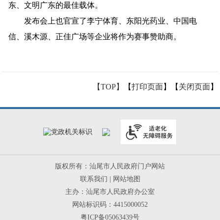
东、文明广东的最佳载体。
发布会上也官宣了李宁体育、东阳光药业、中国电
信、溪木源、正佳广场等企业将作为赛事赞助商。
【TOP】
【
打印页面
】【
关闭页面
】
版权所有：汕尾市人民政府门户网站
联系我们
|
网站地图
主办：汕尾市人民政府办公室
网站标识码：4415000052
粤ICP备05063439号