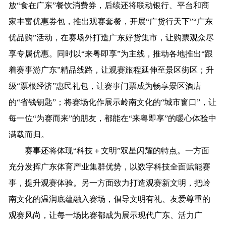
放“食在广东”餐饮消费券，后续还将联动银行、平台和商
家丰富优惠券包，推出观赛套餐，开展“广货行天下”“广东
优品购”活动，在赛场外打造广东好货集市，让购票观众尽
享专属优惠。同时以“来粤即享”为主线，推动各地推出“跟
着赛事游广东”精品线路，让观赛旅程延伸至景区街区；升
级“票根经济”惠民礼包，让赛事门票成为畅享景区酒店
的“省钱钥匙”；将赛场化作展示岭南文化的“城市窗口”，让
每一位“为赛而来”的朋友，都能在“来粤即享”的暖心体验中
满载而归。
赛事还将体现“科技＋文明”双星闪耀的特点。一方面
充分发挥广东体育产业集群优势，以数字科技全面赋能赛
事，提升观赛体验。另一方面致力打造观赛新文明，把岭
南文化的温润底蕴融入赛场，倡导文明有礼、友爱尊重的
观赛风尚，让每一场比赛都成为展示现代广东、活力广