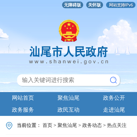
无障碍版
关怀版
网站首页
聚焦汕尾
政务公开
政务服务
政民互动
走进汕尾
当前位置：
首页
>
聚焦汕尾
>
政务动态
>
热点关注