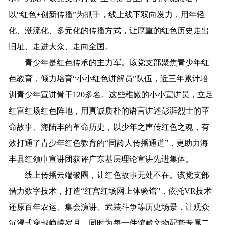
以“红色+创新传播”为抓手，线上线下双向发力，用年轻
化、潮流化、多元化的传播方式，让厚重的红色历史走出
旧址、走进大众、走向全国。
青少年是红色传承的主力军。该党支部聚焦青少年红
色教育，倾力培育“小小红色讲解员”队伍，近三年累计培
训青少年宣讲骨干120多名。这些稚嫩的小小宣讲员，立足
红宫红场红色阵地，用真诚质朴的语言讲述彭湃烈士的革
命故事、海陆丰的革命历史，以少年之声传红色之魂，有
效打通了青少年红色教育的“同龄人传播通道”，更助力海
丰县红领巾宣讲团获评广东基层理论宣讲先进集体。
线上传播云端破圈，让红色故事无处不在。该党支部
借力数字技术，打造“红宫红场网上体验馆”，依托VR技术
还原百年农运、集会演讲、武装斗争等历史场景，让观众
沉浸式穿越峥嵘岁月。同时为每一件馆藏文物配套专属二