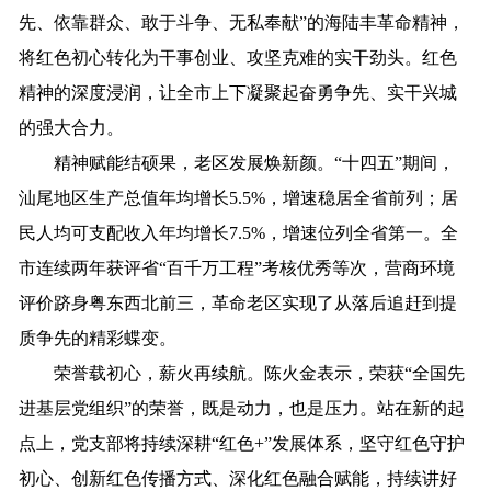
先、依靠群众、敢于斗争、无私奉献”的海陆丰革命精神，
将红色初心转化为干事创业、攻坚克难的实干劲头。红色
精神的深度浸润，让全市上下凝聚起奋勇争先、实干兴城
的强大合力。
精神赋能结硕果，老区发展焕新颜。“十四五”期间，
汕尾地区生产总值年均增长5.5%，增速稳居全省前列；居
民人均可支配收入年均增长7.5%，增速位列全省第一。全
市连续两年获评省“百千万工程”考核优秀等次，营商环境
评价跻身粤东西北前三，革命老区实现了从落后追赶到提
质争先的精彩蝶变。
荣誉载初心，薪火再续航。陈火金表示，荣获“全国先
进基层党组织”的荣誉，既是动力，也是压力。站在新的起
点上，党支部将持续深耕“红色+”发展体系，坚守红色守护
初心、创新红色传播方式、深化红色融合赋能，持续讲好