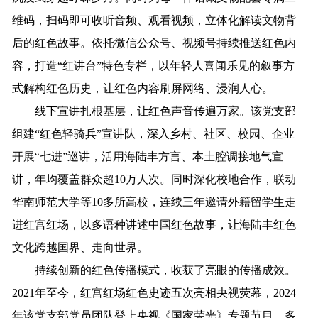
维码，扫码即可收听音频、观看视频，立体化解读文物背
后的红色故事。依托微信公众号、视频号持续推送红色内
容，打造“红讲台”特色专栏，以年轻人喜闻乐见的叙事方
式解构红色历史，让红色内容刷屏网络、浸润人心。
线下宣讲扎根基层，让红色声音传遍万家。该党支部
组建“红色轻骑兵”宣讲队，深入乡村、社区、校园、企业
开展“七进”巡讲，活用海陆丰方言、本土腔调接地气宣
讲，年均覆盖群众超10万人次。同时深化校地合作，联动
华南师范大学等10多所高校，连续三年邀请外籍留学生走
进红宫红场，以多语种讲述中国红色故事，让海陆丰红色
文化跨越国界、走向世界。
持续创新的红色传播模式，收获了亮眼的传播成效。
2021年至今，红宫红场红色史迹五次亮相央视荧幕，2024
年该党支部党员团队登上央视《国家荣光》专题节目。多