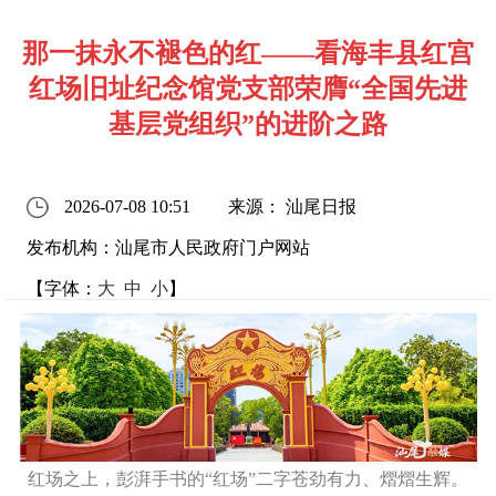
那一抹永不褪色的红——看海丰县红宫
红场旧址纪念馆党支部荣膺“全国先进
基层党组织”的进阶之路
2026-07-08 10:51
来源： 汕尾日报
发布机构：汕尾市人民政府门户网站
【字体：
大
中
小
】
红场之上，彭湃手书的“红场”二字苍劲有力、熠熠生辉。