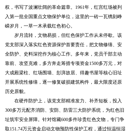
权，书写了波澜壮阔的革命篇章。1961年，红宫红场被列
入第一批全国重点文物保护单位，这里的一砖一瓦镌刻峥
嵘岁月，一草一木承载红色初心。
岁月流转，文物易损，但红色保护工作从未停歇。该
党支部深入落实红色资源保护首要责任，把文物修缮、安
全防护、史料深挖作为核心工作。多年来，党员干部主动
靠前、攻坚克难，多方奔走筹措专项资金1500多万元，对
大成殿梁柱、红场围墙、彭湃故居、得趣书屋等核心旧址
开展系统性修缮，逐一修复破损建筑构件，最大限度还原
历史原貌。
在硬件防护上，该党支部精准发力、补齐短板，投入
300多万元配齐消防、安防、防雷三大防护系统，为红色旧
址筑牢安全屏障。针对馆藏600多件珍贵红色文物，专门争
取151.74万元资金启动文物预防性保护工程，通过恒温恒湿