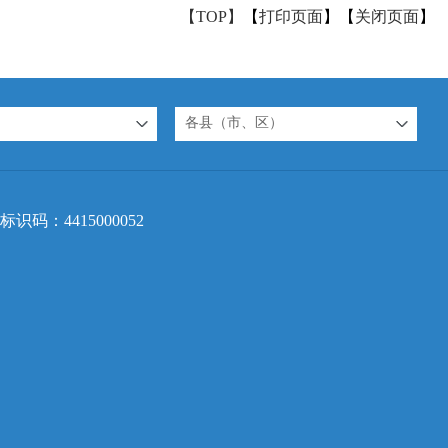
【TOP】
【
打印页面
】【
关闭页面
】
各县（市、区）
标识码：4415000052