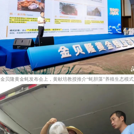
在金贝隆黄金蚝发布会上，黄献培教授推介“蚝胆藻”养殖生态模式