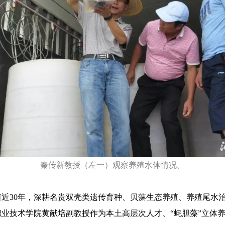
秦传新教授（左一）观察养殖水体情况。
30年，深耕名贵双壳类遗传育种、贝藻生态养殖、养殖尾水治
业技术学院黄献培副教授作为本土高层次人才、“
蚝胆藻
”立体