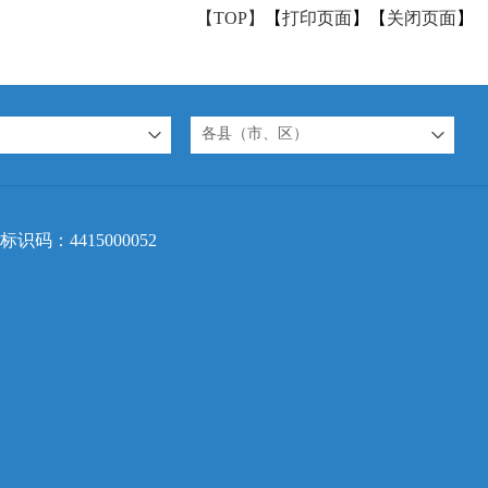
【TOP】
【
打印页面
】【
关闭页面
】
各县（市、区）
标识码：4415000052