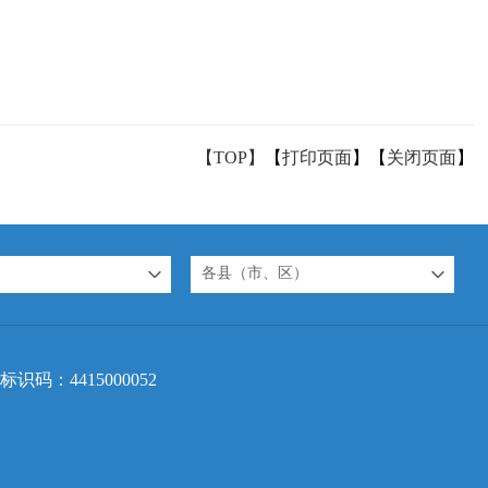
【TOP】
【
打印页面
】【
关闭页面
】
各县（市、区）
标识码：4415000052