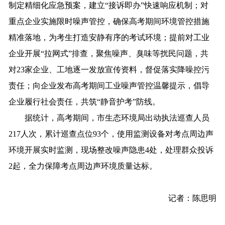
制定精细化应急预案，建立“接诉即办”快速响应机制；对
重点企业实施限时噪声管控，确保高考期间环境管控措施
精准落地，为考生打造安静有序的考试环境；提前对工业
企业开展“拉网式”排查，聚焦噪声、臭味等扰民问题，共
对
23
家企业、工地逐一发放宣传资料，督促落实降噪控污
责任；向企业发布高考期间工业噪声管控温馨提示，倡导
企业履行社会责任，共筑“静音护考”防线。
据统计，高考期间，市生态环境局出动执法巡查人员
217
人次，累计巡查点位
93
个，使用监测设备对考点周边声
环境开展实时监测，现场整改噪声隐患
4
处，处理群众投诉
2
起，全力保障考点周边声环境质量达标。
记者：陈思明