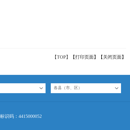
【TOP】
【
打印页面
】【
关闭页面
】
各县（市、区）
标识码：4415000052